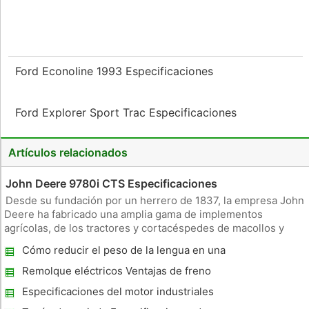
Ford Econoline 1993 Especificaciones
Ford Explorer Sport Trac Especificaciones
Artículos relacionados
John Deere 9780i CTS Especificaciones
Desde su fundación por un herrero de 1837, la empresa John
Deere ha fabricado una amplia gama de implementos
agrícolas, de los tractores y cortacéspedes de macollos y
retroexcavadoras. En 2006, la empresa ofreció a los CTS
Cómo reducir el peso de la lengua en una
9780i, una cosechadora cosecha para el corte, la trilla y la
rueda Five Remolque
limpieza. Cuando
Remolque eléctricos Ventajas de freno
Especificaciones del motor industriales