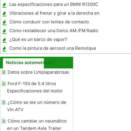
Las especificaciones para un BMW R1200C
Motorcycle 2004
Vibraciones al frenar y girar a la derecha en
un Chevy Colorado 2005
Cómo conducir con lentes de contacto
Cómo restablecer una Delco AM /FM Radio
1996
¿Qué es un barco de vapor?
Como la pintura de aerosol una Remolque
Noticias automotrices
Datos sobre Limpiaparabrisas
Ford F-150 de 5.4 litros
Especificaciones del motor
¿Cómo se lee un número de
Vin ATV
Cómo cambiar un neumático
en un Tandem Axle Trailer