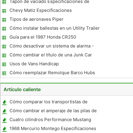
Tapón de vaciado Especificaciones de
torque para un 1998 Chevrolet Tracker
Chevy Matiz Especificaciones
Tipos de aeronaves Piper
Cómo instalar ballestas en un Utility Trailer
Guía para el 1987 Honda CR250
Cómo desactivar un sistema de alarma -
Chrysler New Yorker - 1992
Cómo cambiar el título de una Junk Car
Usos de Vans Handicap
Cómo reemplazar Remolque Barco Hubs
Artículo caliente
Cómo comparar los transportistas de
automóviles cerrados y Remolques
Cómo cambiar el amperaje de las pilas de
hidrógeno
Cuatro cilindros Performance Mustang
1968 Mercurio Montego Especificaciones