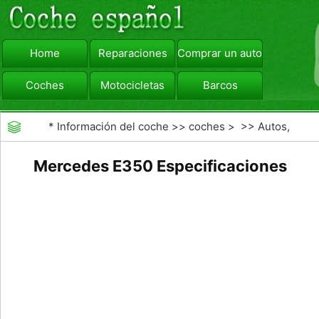
Home
Reparaciones
Comprar un automóvil
Coches
Motocicletas
Barcos
viajar
Camiones
*
Información del coche
>>
coches
> >>
Autos,
Autos
>>
Otros Autos
Mercedes E350 Especificaciones