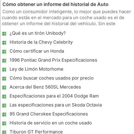
Cómo obtener un informe del historial de Auto
Como un consumidor inteligente, lo mejor que puedes hacer
cuando estás en el mercado para un coche usado es el de
obtener un informe del historial del vehículo. Sin este
informe, sólo tiene la palabra del vendedor respecto a
¿Qué es un tirón Unibody?
posibles problemas mecánicos y accidentes previos con el
coche. Historia de
Historia de la Chevy Celebrity
Cómo certificar un Honda
1996 Pontiac Grand Prix Especificaciones
Ley de Limón Motorhome
Cómo buscar coches usados ​​por precio
Acerca del Benz 560SL Mercedes
Especificaciones para el 2004 Dodge Ram
Hemi
Las especificaciones para un Skoda Octavia
SDI
95 Grand Cherokee Especificaciones
Historia de servicio en un coche usado
Tiburon GT Performance