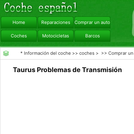
Home
Reparaciones
Comprar un automóvil
Coches
Motocicletas
Barcos
viajar
Camiones
*
Información del coche
>>
coches
> >>
Comprar un
automóvil
>>
Comprar Coche Usado
Taurus Problemas de Transmisión