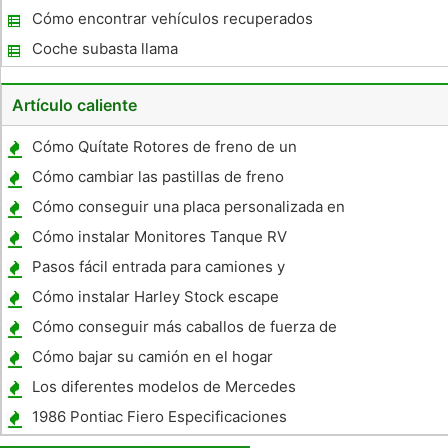
compañía de seguros
Cómo encontrar vehículos recuperados
Coche subasta llama
Artículo caliente
Cómo Quítate Rotores de freno de un
Mazda MPV
Cómo cambiar las pastillas de freno
traseras en un Ford Focus
Cómo conseguir una placa personalizada en
Mississippi
Cómo instalar Monitores Tanque RV
Pasos fácil entrada para camiones y
vehículos recreativos
Cómo instalar Harley Stock escape
Cómo conseguir más caballos de fuerza de
un Lincoln LS 3.0 2000
Cómo bajar su camión en el hogar
Los diferentes modelos de Mercedes
1986 Pontiac Fiero Especificaciones