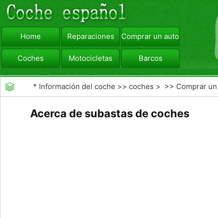
Home
Reparaciones
Comprar un automóvil
Coches
Motocicletas
Barcos
viajar
Camiones
*
Información del coche
>>
coches
> >>
Comprar un
automóvil
>>
Subastas de Coches
Acerca de subastas de coches