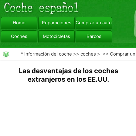
Home
Reparaciones
Comprar un automóvil
Coches
Motocicletas
Barcos
viajar
Camiones
*
Información del coche
>>
coches
> >>
Comprar un
automóvil
>>
Subastas de Coches
Las desventajas de los coches
extranjeros en los EE.UU.