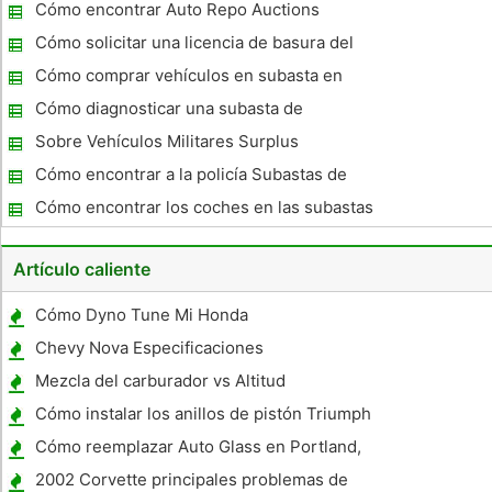
y Tread Especificaciones
Cómo encontrar Auto Repo Auctions
Cómo solicitar una licencia de basura del
coche del simulador
Cómo comprar vehículos en subasta en
Massachusetts
Cómo diagnosticar una subasta de
vehículos confiscados
Sobre Vehículos Militares Surplus
Cómo encontrar a la policía Subastas de
Vehículos
Cómo encontrar los coches en las subastas
en Indianapolis, Indiana
Artículo caliente
Cómo Dyno Tune Mi Honda
Chevy Nova Especificaciones
Mezcla del carburador vs Altitud
Cómo instalar los anillos de pistón Triumph
Cómo reemplazar Auto Glass en Portland,
Oregon
2002 Corvette principales problemas de