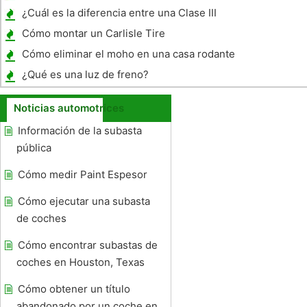
transmisión
¿Cuál es la diferencia entre una Clase III
frente a un grado de clase II para un
Cómo montar un Carlisle Tire
enganche de remolque?
Cómo eliminar el moho en una casa rodante
¿Qué es una luz de freno?
Noticias automotrices
Información de la subasta
pública
Cómo medir Paint Espesor
Cómo ejecutar una subasta
de coches
Cómo encontrar subastas de
coches en Houston, Texas
Cómo obtener un título
abandonado por un coche en