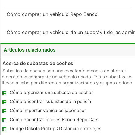
Cómo comprar un vehículo Repo Banco
Cómo comprar un vehículo de un superávit de las admi
Artículos relacionados
Acerca de subastas de coches
Subastas de coches son una excelente manera de ahorrar
dinero en la compra de un vehículo usado. Estas subastas se
llevan a cabo por diferentes organizaciones y grupos de todo
el año. Ellos pueden estar relacionados con una obra de
Cómo organizar una subasta de coches
caridad o el resultado de un ataque policial. Los compradores
necesi
Cómo encontrar subastas de la policía
gratis en Pennsylvania
Cómo importar vehículos japoneses
Cómo encontrar locales Banco Repo Cars
Dodge Dakota Pickup : Distancia entre ejes