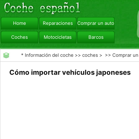
Home
Reparaciones
Comprar un automóvil
Coches
Motocicletas
Barcos
viajar
Camiones
*
Información del coche
>>
coches
> >>
Comprar un
automóvil
>>
Subastas de Coches
Cómo importar vehículos japoneses