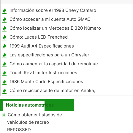
Información sobre el 1998 Chevy Camaro
Cómo acceder a mi cuenta Auto GMAC
Cómo localizar un Mercedes E 320 Número
de chasis 2003
Cómo: Luces LED Frenched
1999 Audi A4 Especificaciones
Las especificaciones para un Chrysler
Concord LXi 2003
Cómo aumentar la capacidad de remolque
en un 2000 K1500 Suburban
Touch Rev Limiter Instrucciones
1986 Monte Carlo Especificaciones
Cómo reciclar aceite de motor en Anoka,
Minnesota
Noticias automotrices
Cómo obtener listados de
vehículos de recreo
REPOSSED