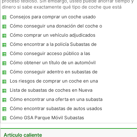
proceso tedioso. Sin embargo, usted puede ahorrar tiempo y
dinero si sabe exactamente qué tipo de coche que está
buscando. Usted puede ahorrar más dinero si usted busca un
Consejos para comprar un coche usado
coche que fue embargada. Los concesionarios venden
subastas
vehículos recuperados e
Cómo conseguir una donación del coche o
vehículo dotado
Cómo comprar un vehículo adjudicados
Cómo encontrar a la policía Subastas de
Vehículos
Cómo conseguir acceso público a las
subastas de automóviles al por mayor de
Cómo obtener un título de un automóvil
abandonado
Cómo conseguir adentro en subastas de
coches en Florida
Los riesgos de comprar un coche en una
subasta
Lista de subastas de coches en Nueva
Jersey
Cómo encontrar una oferta en una subasta
de la policía
Cómo encontrar subastas de autos usados ​​
Cómo GSA Parque Móvil Subastas
Artículo caliente