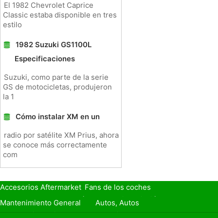
El 1982 Chevrolet Caprice
Classic estaba disponible en tres
estilo
1982 Suzuki GS1100L
Especificaciones
Suzuki, como parte de la serie
GS de motocicletas, produjeron
la 1
Cómo instalar XM en un
radio por satélite XM Prius, ahora
se conoce más correctamente
com
Accesorios Aftermarket
Fans de los coches
Seguro de Coche
Préstamos y Financiación
Mantenimiento General
Autos, Autos
Seguridad Vial
Combustibles