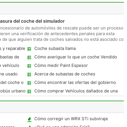
basura del coche del simulador
oncesionario de automóviles de rescate puede ser un proceso
eren una verificación de antecedentes penales para esta
e de que alguien trata de coches salvados no está asociado con
 y reparable
Coche subasta llama
bastas de
Cómo averiguar lo que un coche Vendido
por en una Subasta
n vehículo
Cómo medir Paint Espesor
he usado
Acerca de subastas de coches
del coche o
Cómo encontrar las ofertas del gobierno
para vehículos recuperados
tobús urbano
Cómo comprar Vehículos dañados de una
compañía de seguros
Cómo corregir un WRX STi subviraje