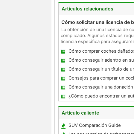
Artículos relacionados
Cómo solicitar una licencia de 
La obtención de una licencia de c
complicado. Algunos estados requi
licencia específica para asegurars
el robo de autos . Ot
Cómo comprar coches dañados
Cómo conseguir adentro en su
coches en Florida
Cómo conseguir un título de u
abandonado
Consejos para comprar un coc
subastas
Cómo conseguir una donación 
vehículo dotado
¿Cómo puedo encontrar un au
?
Artículo caliente
SUV Comparación Guide