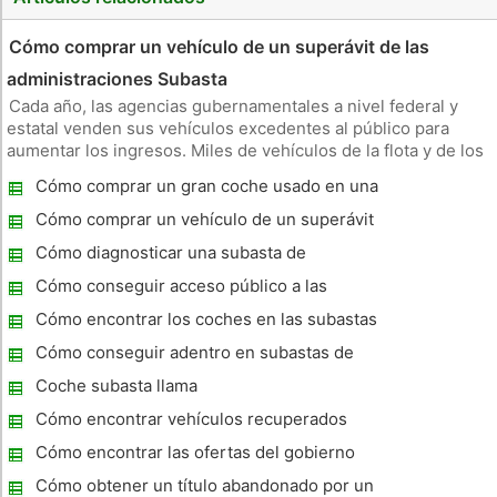
Cómo comprar un vehículo de un superávit de las
administraciones Subasta
Cada año, las agencias gubernamentales a nivel federal y
estatal venden sus vehículos excedentes al público para
aumentar los ingresos. Miles de vehículos de la flota y de los
activos confiscados, incluyendo autos, camionetas, vehículos
Cómo comprar un gran coche usado en una
deportivos utilitarios, motocicletas, tractores, barcos, avione
Subasta
Cómo comprar un vehículo de un superávit
de las administraciones Subasta
Cómo diagnosticar una subasta de
vehículos confiscados
Cómo conseguir acceso público a las
subastas de automóviles al por mayor de
Cómo encontrar los coches en las subastas
en Indianapolis, Indiana
Cómo conseguir adentro en subastas de
coches en Florida
Coche subasta llama
Cómo encontrar vehículos recuperados
Cómo encontrar las ofertas del gobierno
para vehículos recuperados
Cómo obtener un título abandonado por un