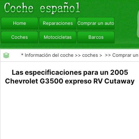
Home
Reparaciones
Comprar un automóvil
Coches
Motocicletas
Barcos
viajar
Camiones
*
Información del coche
>>
coches
> >>
Comprar un
automóvil
>>
Subastas de Coches
Las especificaciones para un 2005
Chevrolet G3500 expreso RV Cutaway