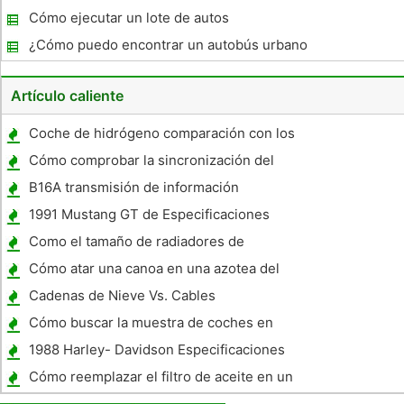
coche en AV
Cómo ejecutar un lote de autos
¿Cómo puedo encontrar un autobús urbano
?
Artículo caliente
Coche de hidrógeno comparación con los
coches regulares
Cómo comprobar la sincronización del
cárter de Caterpillar C15
B16A transmisión de información
1991 Mustang GT de Especificaciones
Como el tamaño de radiadores de
automóviles
Cómo atar una canoa en una azotea del
coche
Cadenas de Nieve Vs. Cables
Cómo buscar la muestra de coches en
Pigeon Forge, Tennessee
1988 Harley- Davidson Especificaciones
Cómo reemplazar el filtro de aceite en un
Accord 2006