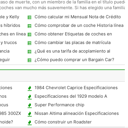
En caso de muerte, con un miembro de la familia en el título puede
 coches van mucho más suavemente. Si has elegido una familia
le y Kelly
Cómo calcular mi Mensual Nota de Crédito
Automotriz
s híbridos
Cómo comprobar de un coche Historia línea
hes en línea
Cómo obtener Etiquetas de coches en
Georgia
y trucos
Cómo cambiar las placas de matrícula
personalizada
ancia
¿Qué es una tarifa de acoplamiento al
comprar un coche?
eguir
¿Cómo puedo comprar un Bargain Car?
ciones
1984 Chevrolet Caprice Especificaciones
enos
Especificaciones del 1929 modelo A
Motores
ocus
Super Performance chip
1985 300ZX
Nissan Altima alineación Especificaciones
enoide?
Cómo construir un Roadster