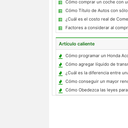
automática del título Ohio Nota
Cómo comprar un coche con u
Score
Cómo Título de Autos con sólo
de venta en Texas
¿Cuál es el costo real de Come
un coche nuevo?
Factores a considerar al comp
Artículo caliente
Cómo programar un Honda Ac
Opener 1998
Cómo agregar líquido de trans
Taurus 1999
¿Cuál es la diferencia entre un
cabina y una cabina extendida
Cómo conseguir un mayor ren
un Accord 1999
Cómo Obedezca las leyes para