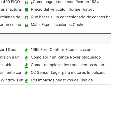
rio
licencia?
n 400 FICO
¿Cómo hago para decodificar un 1984
Chevy Camaro VIN?
 una factura
Precio del vehiculo Informe History
rciantes de
Qué hacer si un concesionario de coches ha
sido fraudulentas
rar un coche
Matiz Especificaciones Coche
cord Door
1995 Ford Contour Especificaciones
misión a un
Cómo abrir un Range Rover bloqueado
a doble
Cómo reemplazar los rodamientos de un
Mini Top Arm
dimiento con
O2 Sensor Lugar para motores Impulsado
 Window Tint
Los impactos negativos del uso de
Biodiesel