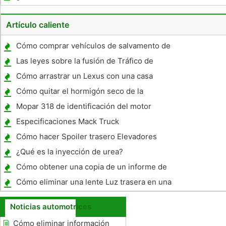
?
Artículo caliente
Cómo comprar vehículos de salvamento de
las subastas de seguros en Georgia
Las leyes sobre la fusión de Tráfico de
Indiana
Cómo arrastrar un Lexus con una casa
rodante
Cómo quitar el hormigón seco de la
superficie de la pintura de los automóviles
Mopar 318 de identificación del motor
Especificaciones Mack Truck
Cómo hacer Spoiler trasero Elevadores
¿Qué es la inyección de urea?
Cómo obtener una copia de un informe de
accidente de tráfico en Alaska
Cómo eliminar una lente Luz trasera en una
Toyota Highlander
Noticias automotrices
Cómo eliminar información