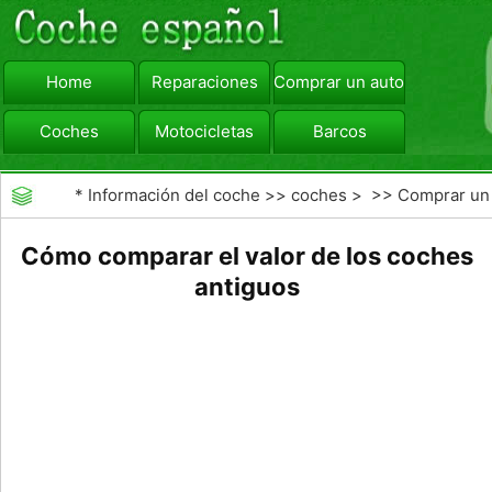
Home
Reparaciones
Comprar un automóvil
Coches
Motocicletas
Barcos
viajar
Camiones
*
Información del coche
>>
coches
> >>
Comprar un
automóvil
>>
Historia del Automóvil
Cómo comparar el valor de los coches
antiguos