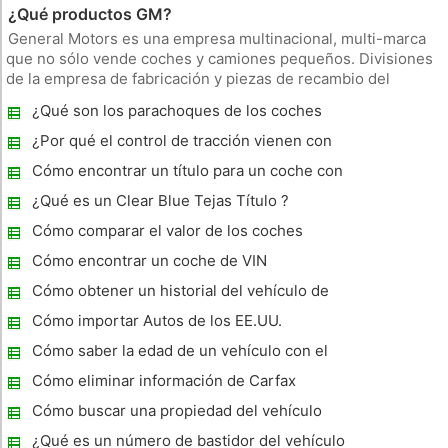
¿Qué productos GM?
General Motors es una empresa multinacional, multi-marca
que no sólo vende coches y camiones pequeños. Divisiones
de la empresa de fabricación y piezas de recambio del
mercado. El servicio OnStar es estándar en todos los coches
¿Qué son los parachoques de los coches
nuevos. Además de la marca line-up, la compañía ha sido
Made Of?
propietaria de v
¿Por qué el control de tracción vienen con
mi Chevy Malibu ?
Cómo encontrar un título para un coche con
VIN
¿Qué es un Clear Blue Tejas Título ?
Cómo comparar el valor de los coches
antiguos
Cómo encontrar un coche de VIN
Cómo obtener un historial del vehículo de
forma gratuita utilizando un número Vin
Cómo importar Autos de los EE.UU.
Cómo saber la edad de un vehículo con el
número de VIN
Cómo eliminar información de Carfax
Cómo buscar una propiedad del vehículo
mediante un número de VIN
¿Qué es un número de bastidor del vehículo