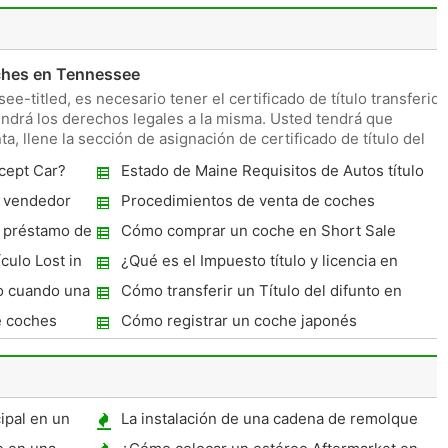
oches en Tennessee
-titled, es necesario tener el certificado de título transferid
ndrá los derechos legales a la misma. Usted tendrá que
a, llene la sección de asignación de certificado de título del
cept Car?
Estado de Maine Requisitos de Autos título
 vendedor
Procedimientos de venta de coches
privados
 préstamo de
Cómo comprar un coche en Short Sale
culo Lost in
¿Qué es el Impuesto título y licencia en
Alabama ?
o cuando una
Cómo transferir un Título del difunto en
Pennsylvania
e coches
Cómo registrar un coche japonés
ipal en un
La instalación de una cadena de remolque
en un marco de GM