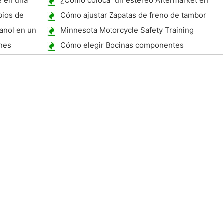
e en una
¿Cómo colocar un estéreo Aftermarket en
un Ford Focus ZX3 2001
bios de
Cómo ajustar Zapatas de freno de tambor
anol en un
Minnesota Motorcycle Safety Training
nes
Cómo elegir Bocinas componentes