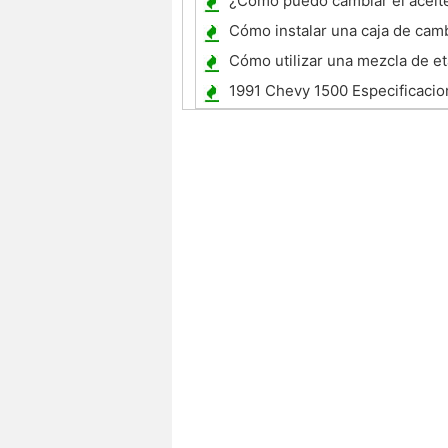
¿Cómo puedo cambiar el aceit
NV4500 Trans?
Cómo instalar una caja de cam
encargo
Cómo utilizar una mezcla de et
Nissan Maxima
1991 Chevy 1500 Especificacio