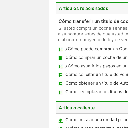
Artículos relacionados
Cómo transferir un título de c
Si usted compra un coche Tennessee
a su nombre antes de que usted te
elaborar un proyecto de ley de vent
vendedor, prepa
¿Cómo puedo comprar un Con
Cómo comprar un coche de un
privado
¿Cómo asumir los pagos en un
coche a un vendedor privado
Cómo solicitar un título de vehí
Michigan
Cómo obtener un título de Aut
persona ha muerto en Arizona
Cómo reemplazar los títulos d
clásicos
Artículo caliente
Cómo instalar una unidad princ
Jeep Wrangler 2001