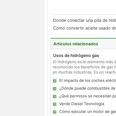
Donde conectar una pila de hid
Cómo convertir aceite usado d
Artículos relacionados
Usos de hidrógeno gas
El hidrógeno es el elemento más li
reconocido los beneficios de gas h
en muchas industrias. Es un react
amoníaco. El
El impacto de los coches eléct
¿Dónde puede combustible de
se encuentra?
¿Qué permisos se necesitan pa
de residuos de aceite vegetal
Verde Diesel Tecnología
Cómo ejecutar un motor de gas