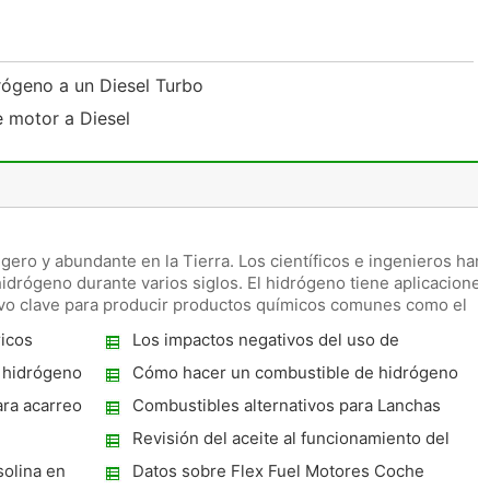
rógeno a un Diesel Turbo
e motor a Diesel
gero y abundante en la Tierra. Los científicos e ingenieros han
idrógeno durante varios siglos. El hidrógeno tiene aplicaciones
ivo clave para producir productos químicos comunes como el
ricos
Los impactos negativos del uso de
Biodiesel
 hidrógeno
Cómo hacer un combustible de hidrógeno
con pilas de la célula
ra acarreo
Combustibles alternativos para Lanchas
Revisión del aceite al funcionamiento del
motor
olina en
Datos sobre Flex Fuel Motores Coche