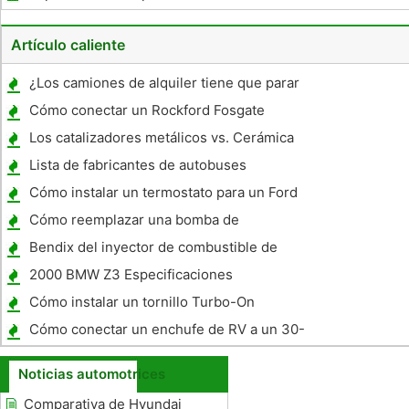
Rocam
Artículo caliente
¿Los camiones de alquiler tiene que parar
en las estaciones de peso?
Cómo conectar un Rockford Fosgate
condensador
Los catalizadores metálicos vs. Cerámica
Lista de fabricantes de autobuses
Cómo instalar un termostato para un Ford
F-150
Cómo reemplazar una bomba de
combustible Volvo
Bendix del inyector de combustible de
limpieza
2000 BMW Z3 Especificaciones
Cómo instalar un tornillo Turbo-On
Cómo conectar un enchufe de RV a un 30-
Amp Single Pole Frenzy
Noticias automotrices
Comparativa de Hyundai