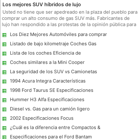
Los mejores SUV híbridos de lujo
Usted no tiene que ser apedreado en la plaza del pueblo para
comprar un alto consumo de gas SUV más. Fabricantes de
lujo han respondido a las protestas de la opinión pública para
entregar híbridos de lujo SUV. La lista es aún más en el lado
Los Diez Mejores Automóviles para comprar
cutre con sólo un puñado de verdaderos lujo SUV híbridos po
Listado de bajo kilometraje Coches Gas
Lista de los coches Eficiencia de
combustible
Coches similares a la Mini Cooper
La seguridad de los SUV vs Camionetas
1994 Acura Integra Características
1998 Ford Taurus SE Especificaciones
Hummer H3 Alfa Especificaciones
Diesel vs. Gas para un camión ligero
2002 Especificaciones Focus
¿Cuál es la diferencia entre Compactos &
Economy Cars?
Especificaciones para el Ford Bantam