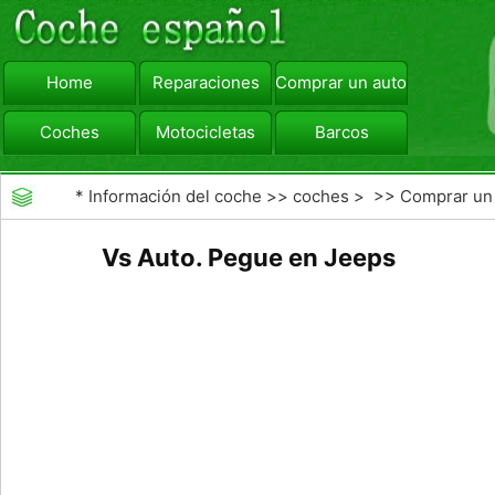
Home
Reparaciones
Comprar un automóvil
Coches
Motocicletas
Barcos
viajar
Camiones
*
Información del coche
>>
coches
> >>
Comprar un
automóvil
>>
Comparar Coches
Vs Auto. Pegue en Jeeps