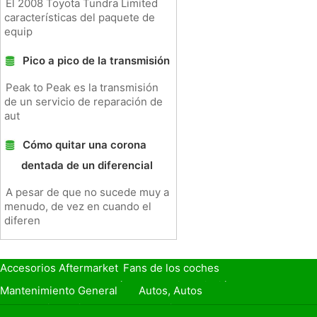
El 2008 Toyota Tundra Limited
características del paquete de
equip
Pico a pico de la transmisión
Peak to Peak es la transmisión
de un servicio de reparación de
aut
Cómo quitar una corona
dentada de un diferencial
A pesar de que no sucede muy a
menudo, de vez en cuando el
diferen
Accesorios Aftermarket
Fans de los coches
Seguro de Coche
Préstamos y Financiación
Mantenimiento General
Autos, Autos
Seguridad Vial
Combustibles