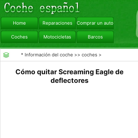
Home
Reparaciones
Comprar un automóvil
Coches
Motocicletas
Barcos
viajar
Camiones
*
Información del coche
>>
coches
>
>>
Reparaciones
>>
Sistema de Escape
Cómo quitar Screaming Eagle de
deflectores