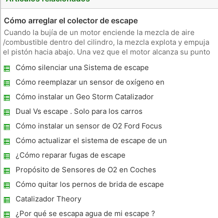
Cómo arreglar el colector de escape
Cuando la bujía de un motor enciende la mezcla de aire
/combustible dentro del cilindro, la mezcla explota y empuja
el pistón hacia abajo. Una vez que el motor alcanza su punto
más bajo dentro del cilindro, la válvula de escape en la culata
Cómo silenciar una Sistema de escape
de cilindro se abre. A medida que el pistón se desplaza ent
Cómo reemplazar un sensor de oxígeno en
un Jeep
Cómo instalar un Geo Storm Catalizador
1991
Dual Vs escape . Solo para los carros
Cómo instalar un sensor de O2 Ford Focus
Cómo actualizar el sistema de escape de un
vehículo recreativo
¿Cómo reparar fugas de escape
Propósito de Sensores de O2 en Coches
Cómo quitar los pernos de brida de escape
que son Rusty
Catalizador Theory
¿Por qué se escapa agua de mi escape ?