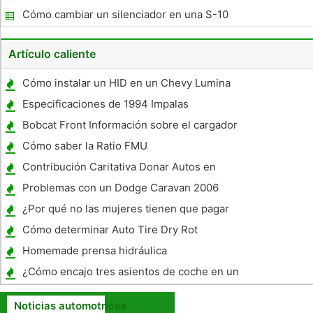
Cómo cambiar un silenciador en una S-10
Artículo caliente
Cómo instalar un HID en un Chevy Lumina
Especificaciones de 1994 Impalas
Bobcat Front Información sobre el cargador
Cómo saber la Ratio FMU
Contribución Caritativa Donar Autos en
Kirkland, Washington
Problemas con un Dodge Caravan 2006
¿Por qué no las mujeres tienen que pagar
tanto como varones para seguro de coche
Cómo determinar Auto Tire Dry Rot
Homemade prensa hidráulica
¿Cómo encajo tres asientos de coche en un
Toyota Camry 1997?
Noticias automotrices