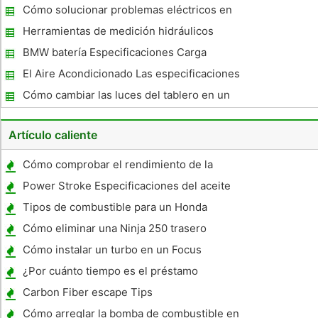
clase
Cómo solucionar problemas eléctricos en
un Ford Explorer 1992
Herramientas de medición hidráulicos
BMW batería Especificaciones Carga
El Aire Acondicionado Las especificaciones
para un Lexus LS400 1999
Cómo cambiar las luces del tablero en un
Ford Explorer 1998
Artículo caliente
Cómo comprobar el rendimiento de la
gasolina
Power Stroke Especificaciones del aceite
del motor
Tipos de combustible para un Honda
Shadow VLX 600 2000
Cómo eliminar una Ninja 250 trasero
Cilindro maestro
Cómo instalar un turbo en un Focus
¿Por cuánto tiempo es el préstamo
promedio Car?
Carbon Fiber escape Tips
Cómo arreglar la bomba de combustible en