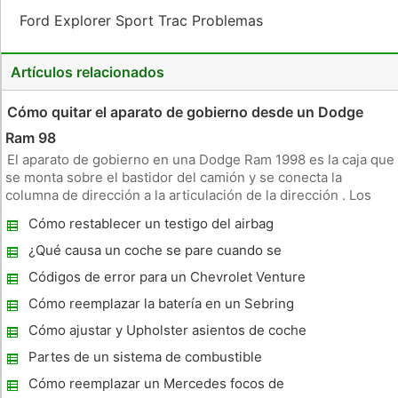
Ford Explorer Sport Trac Problemas
Artículos relacionados
Cómo quitar el aparato de gobierno desde un Dodge
Ram 98
El aparato de gobierno en una Dodge Ram 1998 es la caja que
se monta sobre el bastidor del camión y se conecta la
columna de dirección a la articulación de la dirección . Los
engranajes se utilizan para hacer la conexión se desgastan
Cómo restablecer un testigo del airbag
hasta el punto de que ya no son eficaces. Para solucionar el
probl
¿Qué causa un coche se pare cuando se
acelera ?
Códigos de error para un Chevrolet Venture
2001
Cómo reemplazar la batería en un Sebring
2006
Cómo ajustar y Upholster asientos de coche
Partes de un sistema de combustible
Cómo reemplazar un Mercedes focos de