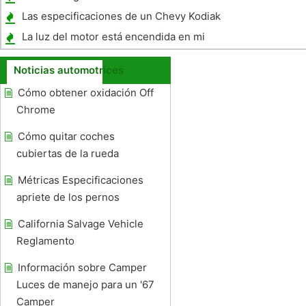
un Acura 3.5 RL
Las especificaciones de un Chevy Kodiak
6500
La luz del motor está encendida en mi
Lexus GS300 1999
Noticias automotrices
Cómo obtener oxidación Off
Chrome
Cómo quitar coches
cubiertas de la rueda
Métricas Especificaciones
apriete de los pernos
California Salvage Vehicle
Reglamento
Información sobre Camper
Luces de manejo para un '67
Camper