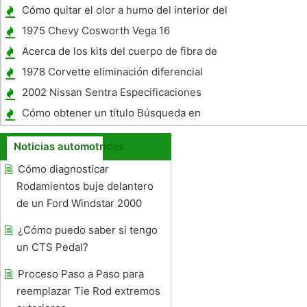
Cómo quitar el olor a humo del interior del
coche
1975 Chevy Cosworth Vega 16
Especificaciones de la válvula
Acerca de los kits del cuerpo de fibra de
vidrio
1978 Corvette eliminación diferencial
2002 Nissan Sentra Especificaciones
Cómo obtener un título Búsqueda en
Carolina del Sur
Noticias automotrices
Cómo diagnosticar
Rodamientos buje delantero
de un Ford Windstar 2000
¿Cómo puedo saber si tengo
un CTS Pedal?
Proceso Paso a Paso para
reemplazar Tie Rod extremos