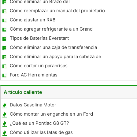
Cómo eliminar un Brazo del
limpiaparabrisas ventana
Cómo reemplazar un manual del propietario
del coche
Cómo ajustar un RX8
Cómo agregar refrigerante a un Grand
Marquis 2000
Tipos de Baterías Everstart
Cómo eliminar una caja de transferencia
S10
Cómo eliminar un apoyo para la cabeza de
un Dodge Ram 2002
Cómo cortar un parabrisas
Ford AC Herramientas
Artículo caliente
Datos Gasolina Motor
Cómo montar un enganche en un Ford
Escape
¿Qué es un Pontiac G8 GT?
Cómo utilizar las latas de gas