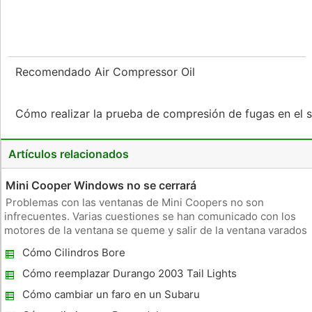
Recomendado Air Compressor Oil
Cómo realizar la prueba de compresión de fugas en el s
Artículos relacionados
Mini Cooper Windows no se cerrará
Problemas con las ventanas de Mini Coopers no son
infrecuentes. Varias cuestiones se han comunicado con los
motores de la ventana se queme y salir de la ventana varados
en cualquier posición en la que fue la última pulg Hay una
Cómo Cilindros Bore
serie de soluciones para el problema que se puede intentar
usted mismo a
Cómo reemplazar Durango 2003 Tail Lights
Cómo cambiar un faro en un Subaru
Outback 2005