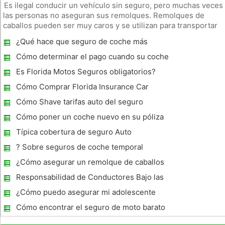
Es ilegal conducir un vehículo sin seguro, pero muchas veces
las personas no aseguran sus remolques. Remolques de
caballos pueden ser muy caros y se utilizan para transportar
animales vivos. Remolques de caballos deben estar
¿Qué hace que seguro de coche más
asegurados para ayudar a proteger las grandes inversiones
barato?
efectuadas. Apren
Cómo determinar el pago cuando su coche
se totaliza
Es Florida Motos Seguros obligatorios?
Cómo Comprar Florida Insurance Car
Online
Cómo Shave tarifas auto del seguro
Cómo poner un coche nuevo en su póliza
de seguro
Típica cobertura de seguro Auto
? Sobre seguros de coche temporal
¿Cómo asegurar un remolque de caballos
Responsabilidad de Conductores Bajo las
leyes de Florida de seguro de auto
¿Cómo puedo asegurar mi adolescente
Cómo encontrar el seguro de moto barato