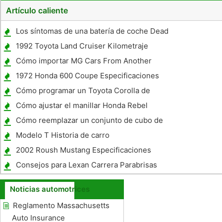
Artículo caliente
Los síntomas de una batería de coche Dead
1992 Toyota Land Cruiser Kilometraje
combustible
Cómo importar MG Cars From Another
Country
1972 Honda 600 Coupe Especificaciones
Cómo programar un Toyota Corolla de
apertura a distancia 2005
Cómo ajustar el manillar Honda Rebel
Cómo reemplazar un conjunto de cubo de
rueda en un BMW 5281
Modelo T Historia de carro
2002 Roush Mustang Especificaciones
Consejos para Lexan Carrera Parabrisas
Coche
Noticias automotrices
Reglamento Massachusetts
Auto Insurance