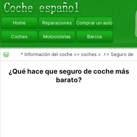
Home
Reparaciones
Comprar un automóvil
Coches
Motocicletas
Barcos
viajar
Camiones
*
Información del coche
>>
coches
> >>
Seguro de
Coche
>>
seguro contra accidentes
¿Qué hace que seguro de coche más
barato?