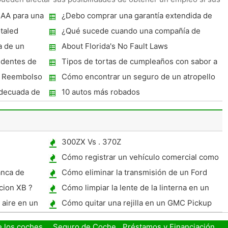
SAA para una
¿Debo comprar una garantía extendida de
Mazda?
taled
¿Qué sucede cuando una compañía de
seguros Totales su vehículo?
a de un
About Florida's No Fault Laws
identes de
Tipos de tortas de cumpleaños con sabor a
l Reembolso
Cómo encontrar un seguro de un atropello
ro de Auto?
y fuga accidente
adecuada de
10 autos más robados
300ZX Vs . 370Z
Cómo registrar un vehículo comercial como
RV
anca de
Cómo eliminar la transmisión de un Ford
Ranger
cion XB ?
Cómo limpiar la lente de la linterna en un
Maxima 2003
aire en un
Cómo quitar una rejilla en un GMC Pickup
ing
1994
e los coches
Seguro de Coche
Préstamos y Financiación