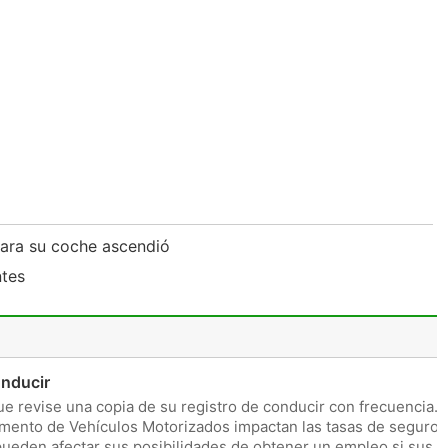
ara su coche ascendió
ntes
onducir
e revise una copia de su registro de conducir con frecuencia.
amento de Vehículos Motorizados impactan las tasas de seguros
ueden afectar sus posibilidades de obtener un empleo si sus