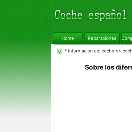
Home
Reparaciones
Comp
*
Información del coche
>>
coc
de automóviles
Sobre los dife