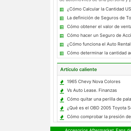
tareas laborales r
¿Cómo Calcular la Cantidad U
pérdida total ?
La definición de Seguros de To
Cómo obtener el valor de vent
coche Totalizó
Cómo hacer un Seguro de Acc
Auto Checklist
¿Cómo funciona el Auto Renta
Trabajo en una Póliza de Segu
Cómo determinar la cantidad 
seguro de automóvil
Artículo caliente
1965 Chevy Nova Colores
Vs Auto Lease. Finanzas
Cómo quitar una perilla de pal
cambios automática
¿Qué es el OBD 2005 Toyota S
Cómo comprobar la presión de 
neumático en un Chrysler Sebr
Accesorios Aftermarket
Fans d