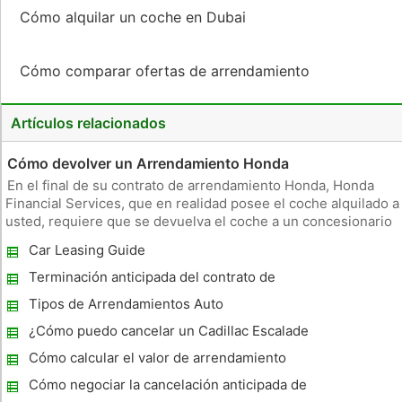
Cómo alquilar un coche en Dubai
Cómo comparar ofertas de arrendamiento
Artículos relacionados
Cómo devolver un Arrendamiento Honda
En el final de su contrato de arrendamiento Honda, Honda
Financial Services, que en realidad posee el coche alquilado a
usted, requiere que se devuelva el coche a un concesionario
de Honda. Cualquier concesionario de Honda va a hacer, así
Car Leasing Guide
que si usted reubicado desde el tiempo de su contrato, usted
Terminación anticipada del contrato de
arrendamiento Auto Debido a la muerte
Tipos de Arrendamientos Auto
¿Cómo puedo cancelar un Cadillac Escalade
arrendado?
Cómo calcular el valor de arrendamiento
Cómo negociar la cancelación anticipada de