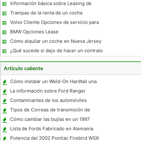
un contrato de arrendamiento Auto
Información básica sobre Leasing de
coches
Trampas de la renta de un coche
Volvo Cliente Opciones de servicio para
poner fin a un contrato de arrendamiento
BMW Opciones Lease
Cómo alquilar un coche en Nueva Jersey
¿Qué sucede si dejo de hacer un contrato
de arrendamiento de coches de pago?
Artículo caliente
Cómo instalar un Weld-On Hardtail una
Sportster
La información sobre Ford Ranger
Transmisiones
Contaminantes de los automóviles
Tipos de Correas de transmisión de
automóviles
Cómo cambiar las bujías en un 1997
Chevrolet Blazer
Lista de Fords Fabricado en Alemania
Potencia del 2002 Pontiac Firebird WS6