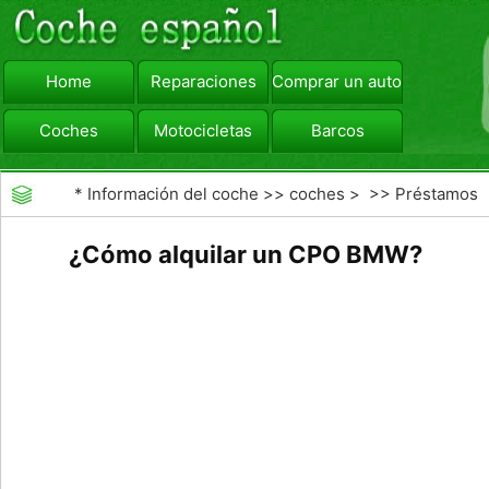
Home
Reparaciones
Comprar un automóvil
Coches
Motocicletas
Barcos
viajar
Camiones
*
Información del coche
>>
coches
> >>
Préstamos
y Financiación
>>
Auto Leasing
¿Cómo alquilar un CPO BMW?