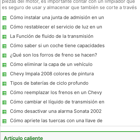
piezas del motor, es importante contar con un limpiador que
es seguro de usar y almacenar que también se corte a través
de la grasa. Ambos alcoholes minerales y trabajo diesel
Cómo instalar una junta de admisión en un
efectivamente como agentes de limpieza independientes,
440 Mopar
pero cuan
Cómo restablecer el servicio de luz en un
BMW E36
La Función de fluido de la transmisión
Cómo saber si un coche tiene capacidades
de entrada sin llave
¿Qué son los forros de freno se hacen?
Cómo eliminar la capa de un vehículo
Chevy Impala 2008 colores de pintura
Tipos de baterías de ciclo profundo
Cómo reemplazar los frenos en un Chevy
Truck 1992
Cómo cambiar el líquido de transmisión en
un Hyundai Accent 2006
Cómo desactivar una alarma Sonata 2002
Cómo apriete las tuercas con una llave de
impacto
Artículo caliente