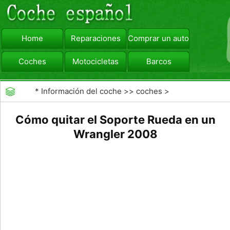
Home
Reparaciones
Comprar un automóvil
Coches
Motocicletas
Barcos
viajar
Camiones
*
Información del coche
>>
coches
>
>>
Mantenimiento General
>>
Mantenimiento de
Cómo quitar el Soporte Rueda en un
coches General
Wrangler 2008