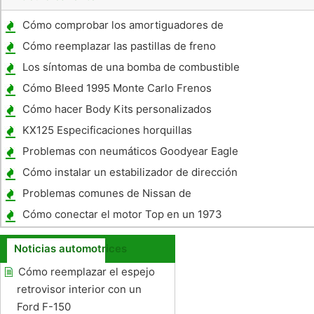
Cómo comprobar los amortiguadores de
choque o MacPherson en un Oldsmobile
Cómo reemplazar las pastillas de freno
Alero
traseras en una Harley
Los síntomas de una bomba de combustible
de mala calidad en un 1988 Volvo
Cómo Bleed 1995 Monte Carlo Frenos
Cómo hacer Body Kits personalizados
KX125 Especificaciones horquillas
Problemas con neumáticos Goodyear Eagle
LS
Cómo instalar un estabilizador de dirección
Rancho
Problemas comunes de Nissan de
encendido
Cómo conectar el motor Top en un 1973
Buick Convertible
Noticias automotrices
Cómo reemplazar el espejo
retrovisor interior con un
Ford F-150