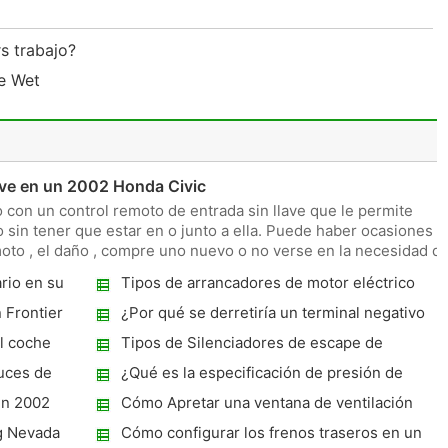
s trabajo?
de Wet
ave en un 2002 Honda Civic
 con un control remoto de entrada sin llave que le permite
 sin tener que estar en o junto a ella. Puede haber ocasiones
moto , el daño , compre uno nuevo o no verse en la necesidad d
rio en su
Tipos de arrancadores de motor eléctrico
 Frontier
¿Por qué se derretiría un terminal negativo
de la batería?
l coche
Tipos de Silenciadores de escape de
uces de
¿Qué es la especificación de presión de
combustible en 1996 de Dodge 3.9L ?
un 2002
Cómo Apretar una ventana de ventilación
VW
g Nevada
Cómo configurar los frenos traseros en un