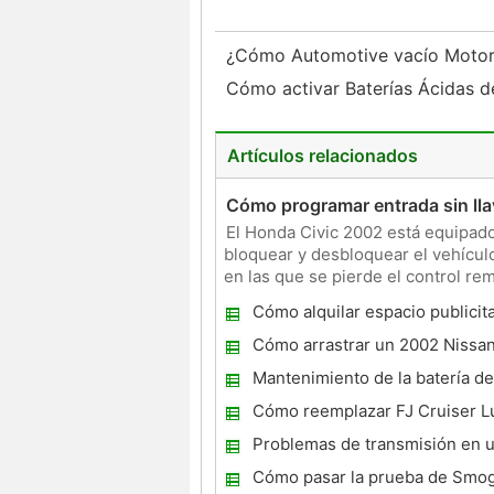
¿Cómo Automotive vacío Motor
Cómo activar Baterías Ácidas 
Artículos relacionados
Cómo programar entrada sin ll
El Honda Civic 2002 está equipado
bloquear y desbloquear el vehículo
en las que se pierde el control re
programar el c
Cómo alquilar espacio publicita
coche
Cómo arrastrar un 2002 Nissan
4X4
Mantenimiento de la batería de
Cómo reemplazar FJ Cruiser L
espejo
Problemas de transmisión en 
Dodge Stratus
Cómo pasar la prueba de Smo