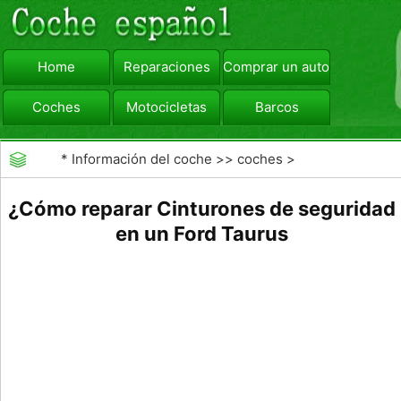
Home
Reparaciones
Comprar un automóvil
Coches
Motocicletas
Barcos
viajar
Camiones
*
Información del coche
>>
coches
>
>>
Mantenimiento General
>>
Mantenimiento de
¿Cómo reparar Cinturones de seguridad
coches General
en un Ford Taurus