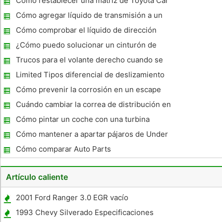
Cómo restablecer una matriz de Toyota Car
Alarm
Cómo agregar líquido de transmisión a un
2002 F150 automático
Cómo comprobar el líquido de dirección
asistida en un Honda Odyssey
¿Cómo puedo solucionar un cinturón de
seguridad en un Ford Ranger 1992?
Trucos para el volante derecho cuando se
hace una alineación de las ruedas
Limited Tipos diferencial de deslizamiento
Cómo prevenir la corrosión en un escape
Cuándo cambiar la correa de distribución en
un Fiesta
Cómo pintar un coche con una turbina
Pistola
Cómo mantener a apartar pájaros de Under
Your Car
Cómo comparar Auto Parts
Artículo caliente
2001 Ford Ranger 3.0 EGR vacío
Especificaciones
1993 Chevy Silverado Especificaciones