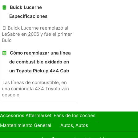
Buick Lucerne
Especificaciones
El Buick Lucerne reemplazó al
LeSabre en 2006 y fue el primer
Buic
Cómo reemplazar una línea
de combustible oxidado en
un Toyota Pickup 4x4 Cab
Las líneas de combustible, en
una camioneta 4x4 Toyota van
desde e
Accesorios Aftermarket
Fans de los coches
Seguro de Coche
Préstamos y Financiación
Mantenimiento General
Autos, Autos
Seguridad Vial
Combustibles