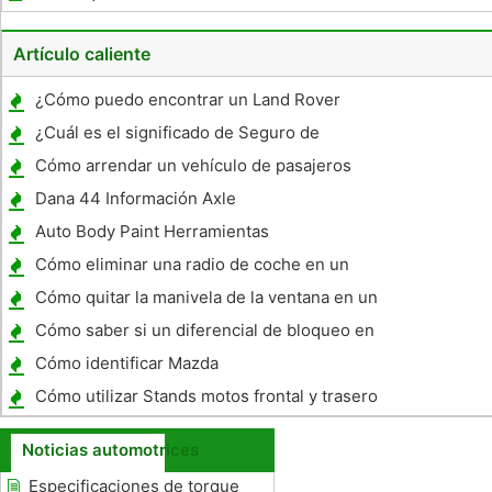
Artículo caliente
¿Cómo puedo encontrar un Land Rover
usado?
¿Cuál es el significado de Seguro de
Responsabilidad Civil Escrito en Tres
Cómo arrendar un vehículo de pasajeros
Límites?
Dana 44 Información Axle
Auto Body Paint Herramientas
Cómo eliminar una radio de coche en un
Mazda
Cómo quitar la manivela de la ventana en un
Camaro 1969
Cómo saber si un diferencial de bloqueo en
un Ford Explorer
Cómo identificar Mazda
Cómo utilizar Stands motos frontal y trasero
Noticias automotrices
Especificaciones de torque