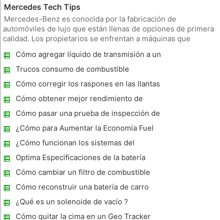
Mercedes Tech Tips
Mercedes-Benz es conocida por la fabricación de
automóviles de lujo que están llenas de opciones de primera
calidad. Los propietarios se enfrentan a máquinas que
pueden tener algún estudio y la formación de dominar.
Cómo agregar líquido de transmisión a un
Cuando surgen problemas con un mecanismo de Mercedes,
New Beetle
hay muchos recursos disponible
Trucos consumo de combustible
Cómo corregir los raspones en las llantas
Cómo obtener mejor rendimiento de
combustible en un Honda Fit
Cómo pasar una prueba de inspección de
carro
¿Cómo para Aumentar la Economía Fuel
sobre un Ford V10
¿Cómo funcionan los sistemas del
refrigerador de aceite para los coches de
Optima Especificaciones de la batería
trabajo?
Cómo cambiar un filtro de combustible
Honda Accord en un 98
Cómo reconstruir una batería de carro
¿Qué es un solenoide de vacío ?
Cómo quitar la cima en un Geo Tracker