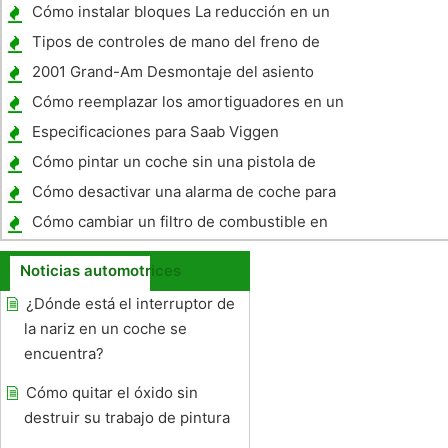
Salvaje de Nueva Jersey
Cómo instalar bloques La reducción en un
S10
Tipos de controles de mano del freno de
emergencia
2001 Grand-Am Desmontaje del asiento
trasero
Cómo reemplazar los amortiguadores en un
S10
Especificaciones para Saab Viggen
Intercoolers
Cómo pintar un coche sin una pistola de
pulverización
Cómo desactivar una alarma de coche para
cambiar la batería
Cómo cambiar un filtro de combustible en
un Chevy S10
Noticias automotrices
¿Dónde está el interruptor de
la nariz en un coche se
encuentra?
Cómo quitar el óxido sin
destruir su trabajo de pintura