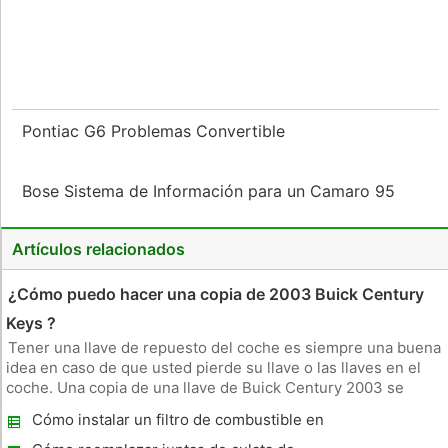
Pontiac G6 Problemas Convertible
Bose Sistema de Información para un Camaro 95
Artículos relacionados
¿Cómo puedo hacer una copia de 2003 Buick Century
Keys ?
Tener una llave de repuesto del coche es siempre una buena
idea en caso de que usted pierde su llave o las llaves en el
coche. Una copia de una llave de Buick Century 2003 se
puede hacer en cualquier concesionario de Buick autorizado
Cómo instalar un filtro de combustible en
o centro de servicio. La clave requiere un transpondedor
un acuerdo de 96
integrado