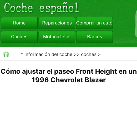
Home
Reparaciones
Comprar un automóvil
Coches
Motocicletas
Barcos
viajar
Camiones
*
Información del coche
>>
coches
>
>>
Mantenimiento General
>>
Mantenimiento de
Cómo ajustar el paseo Front Height en un
coches General
1996 Chevrolet Blazer