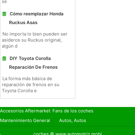
se
Cómo reemplazar Honda
Ruckus Asas
No importa lo bien pueden ser
asideros su Ruckus original,
algún d
DIY Toyota Corolla
Reparación De Frenos
La forma más básica de
reparación de frenos en su
Toyota Corolla e
Accesorios Aftermarket
Fans de los coches
Seguro de Coche
Préstamos y Financiación
Mantenimiento General
Autos, Autos
Seguridad Vial
Combustibles
coches © www.automotriz.mobi