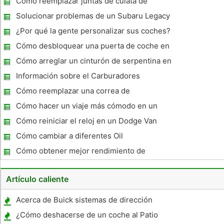
Cómo reemplazar juntas de culata de
Mitsubishi
Solucionar problemas de un Subaru Legacy
1993
¿Por qué la gente personalizar sus coches?
Cómo desbloquear una puerta de coche en
un Honda Civic
Cómo arreglar un cinturón de serpentina en
un Malibu 1998
Información sobre el Carburadores
sobrealimentador
Cómo reemplazar una correa de
distribución en un Sebring 1996
Cómo hacer un viaje más cómodo en un
Subaru Outback
Cómo reiniciar el reloj en un Dodge Van
1992
Cómo cambiar a diferentes Oil
Cómo obtener mejor rendimiento de
combustible en un Jeep Wrangler
Artículo caliente
Acerca de Buick sistemas de dirección
¿Cómo deshacerse de un coche al Patio