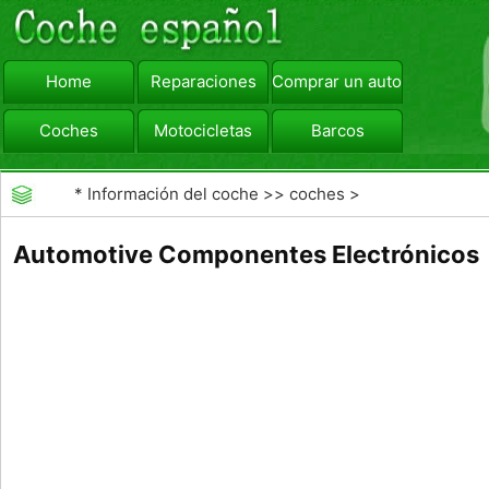
Home
Reparaciones
Comprar un automóvil
Coches
Motocicletas
Barcos
viajar
Camiones
*
Información del coche
>>
coches
>
>>
Mantenimiento General
>>
Mantenimiento de
Automotive Componentes Electrónicos
coches General