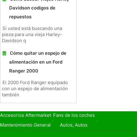
Davidson codigos de
repuestos
Si usted está buscando una
pieza para una vieja Harley-
Davidson q
Cómo quitar un espejo de
alimentación en un Ford
Ranger 2000
El 2000 Ford Ranger equipado
con un espejo de alimentación
también
Accesorios Aftermarket
Fans de los coches
Seguro de Coche
Préstamos y Financiación
Mantenimiento General
Autos, Autos
Seguridad Vial
Combustibles