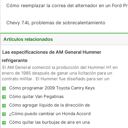
Cómo reemplazar la correa del alternador en un Ford 
Chevy 7.4L problemas de sobrecalentamiento
Artículos relacionados
Las especificaciones de AM General Hummer
refrigerante
El AM General comenzó la producción del Hummer H1 en
enero de 1985 después de ganar una licitación para un
contrato militar . El Hummer fue diseñado para ser un
vehículo militar resistente y fiable , y los componentes
Cómo programar 2009 Toyota Camry Keys
utilizados fueron diseñados de la misma manera . Tipos Hay
dos tipos principales
Cómo quitar Van Pegatinas
Cómo agregar líquido de la dirección de
alimentación en una Ford Ranger 1997
¿Cómo puedo cambiar un Honda Accord
Válvula PVC 1989?
Cómo quitar las burbujas de aire en una