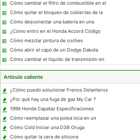
línea de freno con un Mityvac
Cómo cambiar el filtro de combustible en el
Sunfire
Cómo quitar el bloqueo de cubiertas de la
rueda
Cómo desconectar una batería en una
odisea
¿Cómo entro en el Honda Accord Código
Stereo 2002?
Cómo mezclar pintura de coches
Cómo abrir el capó de un Dodge Dakota
Cómo cambiar el líquido de transmisión en
un Toyota Tundra
Artículo caliente
¿Cómo puedo solucionar Frenos Delanteros
una de Saturn Ion 2004?
¿Por qué hay una fuga de gas My Car ?
1996 Honda Capataz Especificaciones
Cómo reemplazar una polea loca en un
Dodge
Cómo Cold Iniciar una D3B Oruga
Cómo quitar la cera de silicona