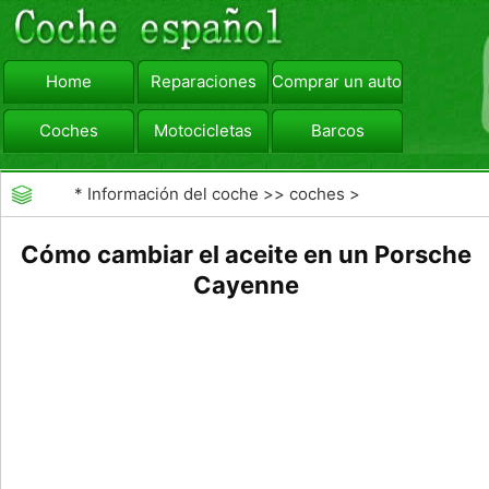
Home
Reparaciones
Comprar un automóvil
Coches
Motocicletas
Barcos
viajar
Camiones
*
Información del coche
>>
coches
>
>>
Mantenimiento General
>>
Cambio de Aceite
Cómo cambiar el aceite en un Porsche
Cayenne