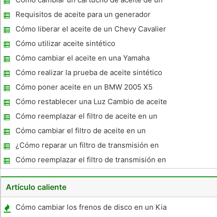
usted pueda asegurarse de que es correcta. Si cambia el
motor VR6
aceite
Requisitos de aceite para un generador
Honda
Cómo liberar el aceite de un Chevy Cavalier
Z24 1997
Cómo utilizar aceite sintético
Cómo cambiar el aceite en una Yamaha
1600
Cómo realizar la prueba de aceite sintético
Cómo poner aceite en un BMW 2005 X5
Cómo restablecer una Luz Cambio de aceite
GM
Cómo reemplazar el filtro de aceite en un
Accord 2006
Cómo cambiar el filtro de aceite en un
Toyota Corolla 1996
¿Cómo reparar un filtro de transmisión en
un Jeep Grand Cherokee 2005
Cómo reemplazar el filtro de transmisión en
un Maxima 1996
Artículo caliente
Cómo cambiar los frenos de disco en un Kia