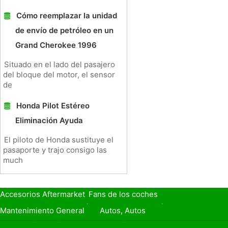
Cómo reemplazar la unidad
de envío de petróleo en un
Grand Cherokee 1996
Situado en el lado del pasajero
del bloque del motor, el sensor
de
Honda Pilot Estéreo
Eliminación Ayuda
El piloto de Honda sustituye el
pasaporte y trajo consigo las
much
Accesorios Aftermarket
Fans de los coches
Seguro de Coche
Préstamos y Financiación
Mantenimiento General
Autos, Autos
Seguridad Vial
Combustibles