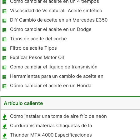
Cómo cambiar el aceite en un 4 tiempos
Suzuki
Viscosidad de Vs natural . Aceite sintético
DIY Cambio de aceite en un Mercedes E350
Cómo cambiar el aceite en un Dodge
Caliber 2007
Tipos de aceite del coche
Filtro de aceite Tipos
Explicar Pesos Motor Oil
Cómo cambiar el líquido de transmisión
automática en una
Herramientas para un cambio de aceite en
una motocicleta
Cómo cambiar el aceite en un Honda
Accord LX 1991
Artículo caliente
Cómo instalar una toma de aire frío de neón
de Dodge
Cordura Vs material. Chaquetas de la
motocicleta malla
Thunder MTX 4000 Especificaciones