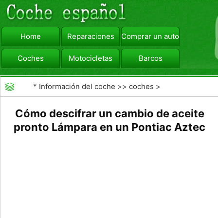
Home
Reparaciones
Comprar un automóvil
Coches
Motocicletas
Barcos
viajar
Camiones
*
Información del coche
>>
coches
>
>>
Mantenimiento General
>>
Cambio de Aceite
Cómo descifrar un cambio de aceite
pronto Lámpara en un Pontiac Aztec