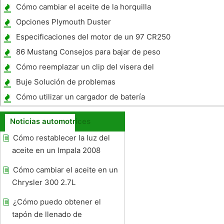
Cómo cambiar el aceite de la horquilla
delantera de una motocicleta Victory
Opciones Plymouth Duster
Especificaciones del motor de un 97 CR250
86 Mustang Consejos para bajar de peso
Cómo reemplazar un clip del visera del
coche
Buje Solución de problemas
Cómo utilizar un cargador de batería
convencional en una batería de ciclo
Noticias automotrices
profundo
Cómo restablecer la luz del
aceite en un Impala 2008
Cómo cambiar el aceite en un
Chrysler 300 2.7L
¿Cómo puedo obtener el
tapón de llenado de