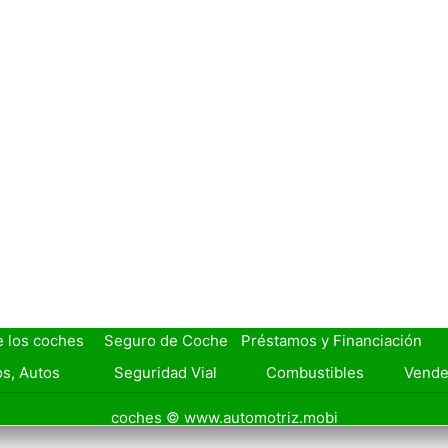
e los coches
Seguro de Coche
Préstamos y Financiación
s, Autos
Seguridad Vial
Combustibles
Vende
coches © www.automotriz.mobi