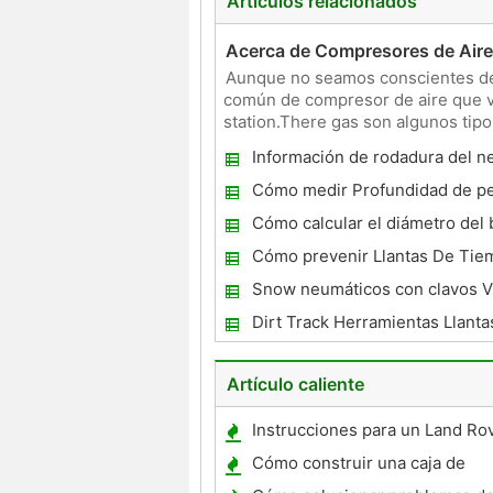
Artículos relacionados
Acerca de Compresores de Aire
Aunque no seamos conscientes del 
común de compresor de aire que v
station.There gas son algunos tip
probablemente no saben l
Información de rodadura del n
Cómo medir Profundidad de per
Cómo calcular el diámetro del
Cómo prevenir Llantas De Tie
Snow neumáticos con clavos Vs
neumáticos de
Dirt Track Herramientas Llanta
Artículo caliente
Instrucciones para un Land Ro
Cómo construir una caja de
almacenamiento de carga