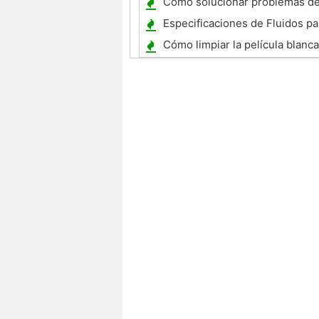
Cómo solucionar problemas de
un Chevy Lumina 1997
Especificaciones de Fluidos p
Roadster Z3M
Cómo limpiar la película blanc
teñidas