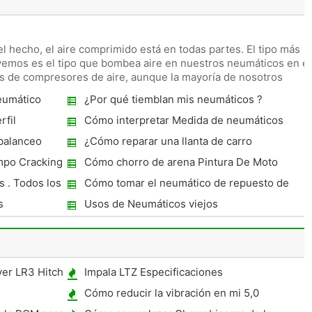
hecho, el aire comprimido está en todas partes. El tipo más
emos es el tipo que bombea aire en nuestros neumáticos en el
os de compresores de aire, aunque la mayoría de nosotros
eumático
¿Por qué tiemblan mis neumáticos ?
fil
Cómo interpretar Medida de neumáticos
 balanceo
¿Cómo reparar una llanta de carro
mpo Cracking
Cómo chorro de arena Pintura De Moto
Neumáticos
 . Todos los
Cómo tomar el neumático de repuesto de
un Ford Explorer 1994
s
Usos de Neumáticos viejos
ver LR3 Hitch
Impala LTZ Especificaciones
Cómo reducir la vibración en mi 5,0
Mustang