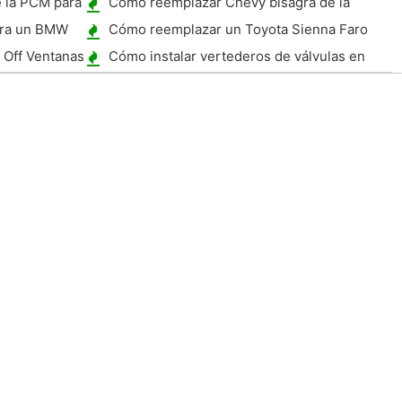
 la PCM para
Cómo reemplazar Chevy bisagra de la
puerta Botón
ara un BMW
Cómo reemplazar un Toyota Sienna Faro
2001
a Off Ventanas
Cómo instalar vertederos de válvulas en
Hidráulica