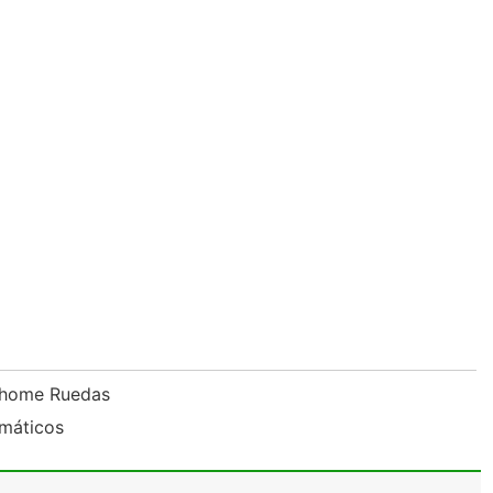
orhome Ruedas
umáticos