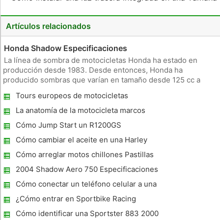
Artículos relacionados
Honda Shadow Especificaciones
La línea de sombra de motocicletas Honda ha estado en
producción desde 1983. Desde entonces, Honda ha
producido sombras que varían en tamaño desde 125 cc a
1800 cc. Las sombras se consideran motocicleta estilo cruiser
Tours europeos de motocicletas
y se construyen para la comodidad. La línea actual de
motocicletas Shadow son todo
La anatomía de la motocicleta marcos
Cómo Jump Start un R1200GS
Cómo cambiar el aceite en una Harley
Patrimonio 1991
Cómo arreglar motos chillones Pastillas
2004 Shadow Aero 750 Especificaciones
Cómo conectar un teléfono celular a una
motocicleta Intercom
¿Cómo entrar en Sportbike Racing
Cómo identificar una Sportster 883 2000