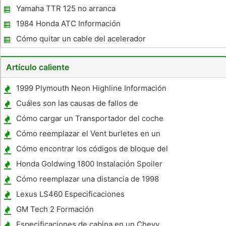
Desde el 1200
Yamaha TTR 125 no arranca
1984 Honda ATC Información
Cómo quitar un cable del acelerador
motocicleta
Artículo caliente
1999 Plymouth Neon Highline Información
Cuáles son las causas de fallos de
encendido en un BMW ?
Cómo cargar un Transportador del coche
Cómo reemplazar el Vent burletes en un
Chevy 1957
Cómo encontrar los códigos de bloque del
motor
Honda Goldwing 1800 Instalación Spoiler
Cómo reemplazar una distancia de 1998
Volkswagen Cabrio
Lexus LS460 Especificaciones
GM Tech 2 Formación
Especificaciones de cabina en un Chevy