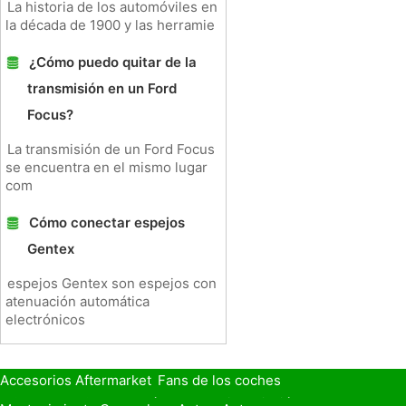
La historia de los automóviles en
la década de 1900 y las herramie
¿Cómo puedo quitar de la
transmisión en un Ford
Focus?
La transmisión de un Ford Focus
se encuentra en el mismo lugar
com
Cómo conectar espejos
Gentex
espejos Gentex son espejos con
atenuación automática
electrónicos
Accesorios Aftermarket
Fans de los coches
Seguro de Coche
Préstamos y Financiación