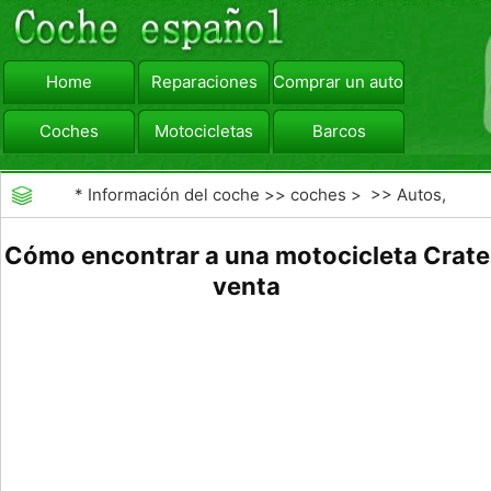
Home
Reparaciones
Comprar un automóvil
Coches
Motocicletas
Barcos
viajar
Camiones
*
Información del coche
>>
coches
> >>
Autos,
Autos
>>
Motocicletas
Cómo encontrar a una motocicleta Crate
venta