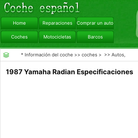
Home
Reparaciones
Comprar un automóvil
Coches
Motocicletas
Barcos
viajar
Camiones
*
Información del coche
>>
coches
> >>
Autos,
Autos
>>
Motocicletas
1987 Yamaha Radian Especificaciones