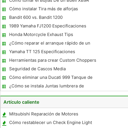
Cómo tomar el Bujias De un Buell XB9R
Cómo instalar Tira más de alforjas
Bandit 600 vs. Bandit 1200
1989 Yamaha FJ1200 Especificaciones
Honda Motorcycle Exhaust Tips
¿Cómo reparar el arranque rápido de un
Dirt Bike Yamaha
Yamaha TT 125 Especificaciones
Herramientas para crear Custom Choppers
Seguridad de Cascos Media
Cómo eliminar una Ducati 999 Tanque de
gas
¿Cómo se instala Juntas lumbrera de
escape en una Harley Davidson?
Artículo caliente
Mitsubishi Reparación de Motores
Herramientas
Cómo restablecer un Check Engine Light