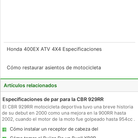
Honda 400EX ATV 4X4 Especificaciones
Cómo restaurar asientos de motocicleta
Artículos relacionados
Especificaciones de par para la CBR 929RR
El CBR 929RR motocicleta deportiva tuvo una breve historia
de su debut en 2000 como una mejora en la 900RR hasta
2002, cuando el motor de la moto fue golpeado hasta 954cc .
El diseño 929RR se mantuvo sin cambios en su corto de dos
Cómo instalar un receptor de cabeza del
años de vida , . Motor 929RR tenía una cilindrada de 929 cc
casco de
con cua