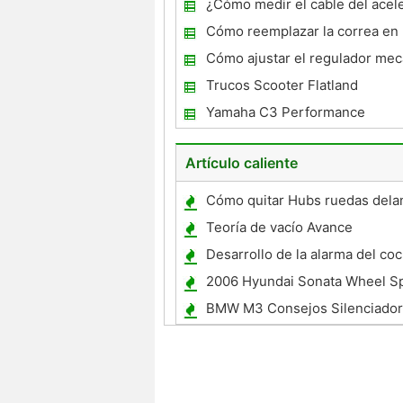
¿Cómo medir el cable del acel
una Scooter
Cómo reemplazar la correa en
Cómo ajustar el regulador mec
Go-Kart
Trucos Scooter Flatland
Yamaha C3 Performance
Artículo caliente
Cómo quitar Hubs ruedas delan
2001 Mitsubishi Montero Sport
Teoría de vacío Avance
Desarrollo de la alarma del co
2006 Hyundai Sonata Wheel S
BMW M3 Consejos Silenciador