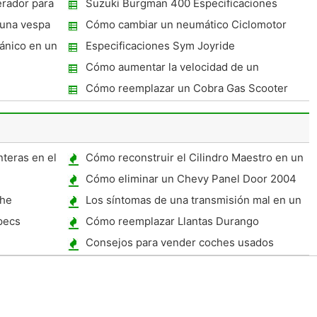
erador para
Suzuki Burgman 400 Especificaciones
 una vespa
Cómo cambiar un neumático Ciclomotor
ánico en un
Especificaciones Sym Joyride
Cómo aumentar la velocidad de un
ciclomotor de Puch
Cómo reemplazar un Cobra Gas Scooter
Correas
teras en el
Cómo reconstruir el Cilindro Maestro en un
Mustang 1966
Cómo eliminar un Chevy Panel Door 2004
che
Los síntomas de una transmisión mal en un
Acura
pecs
Cómo reemplazar Llantas Durango
Consejos para vender coches usados ​​