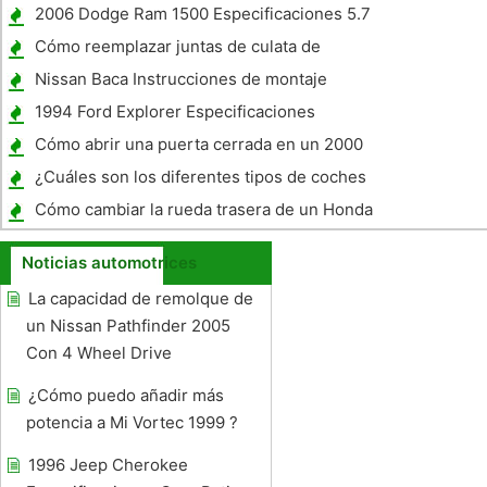
en un 2006 Chevrolet Trailblazer
2006 Dodge Ram 1500 Especificaciones 5.7
litros
Cómo reemplazar juntas de culata de
Mitsubishi
Nissan Baca Instrucciones de montaje
Carga
1994 Ford Explorer Especificaciones
Cómo abrir una puerta cerrada en un 2000
Ford F- 250
¿Cuáles son los diferentes tipos de coches
eléctricos?
Cómo cambiar la rueda trasera de un Honda
Accord
Noticias automotrices
La capacidad de remolque de
un Nissan Pathfinder 2005
Con 4 Wheel Drive
¿Cómo puedo añadir más
potencia a Mi Vortec 1999 ?
1996 Jeep Cherokee