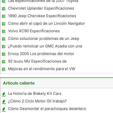
Las especificaciones de la 2007 Toyota
Land Cruiser 4x4 bandeja
Chevrolet Uplander Especificaciones
1990 Jeep Cherokee Especificaciones
Cómo abrir el capó de un Lincoln Navigator
Volvo XC90 Especificaciones
Cómo solucionar problemas de un Jeep
Grand Cherokee Radio CD
¿Puedo remolcar un GMC Acadia con una
barra de remolque y una transmisión
Envoy 2005 Los problemas del motor
automática ?
92 Isuzu MU Especificaciones de
importación
Mejoras en el rendimiento para el VW
Touareg V6
Artículo caliente
La historia de Blakely Kit Cars
¿Cómo 2 Ciclo Motor Oil trabajo?
Cómo Desmontar el parachoques delantero