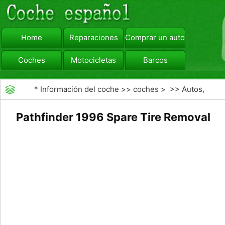
Home
Reparaciones
Comprar un automóvil
Coches
Motocicletas
Barcos
viajar
Camiones
*
Información del coche
>>
coches
> >>
Autos,
Autos
>>
SUV y Todoterreno
Pathfinder 1996 Spare Tire Removal