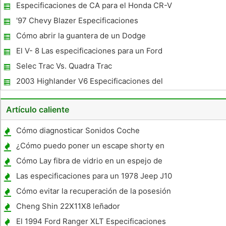
Especificaciones de CA para el Honda CR-V
'97 Chevy Blazer Especificaciones
Cómo abrir la guantera de un Dodge
Durango 1999
El V- 8 Las especificaciones para un Ford
Explorer XLT AWD 1998
Selec Trac Vs. Quadra Trac
2003 Highlander V6 Especificaciones del
motor
Artículo caliente
Cómo diagnosticar Sonidos Coche
¿Cómo puedo poner un escape shorty en
un 05 R6?
Cómo Lay fibra de vidrio en un espejo de
popa
Las especificaciones para un 1978 Jeep J10
6 Cilindros 4-Speed ​​
Cómo evitar la recuperación de la posesión
Auto
Cheng Shin 22X11X8 leñador
Especificaciones de neumáticos
El 1994 Ford Ranger XLT Especificaciones