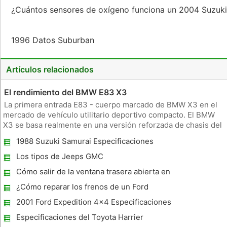
¿Cuántos sensores de oxígeno funciona un 2004 Suzuki
1996 Datos Suburban
Artículos relacionados
El rendimiento del BMW E83 X3
La primera entrada E83 - cuerpo marcado de BMW X3 en el
mercado de vehículo utilitario deportivo compacto. El BMW
X3 se basa realmente en una versión reforzada de chasis del
BMW Serie 3 sedán . Motor rendi El BMW X3 3.0i funciona
1988 Suzuki Samurai Especificaciones
con un motor de cilindros de 3.0 L y seis en línea . Este motor
prod
Los tipos de Jeeps GMC
Cómo salir de la ventana trasera abierta en
una FJ Cruiser mientras manejas
¿Cómo reparar los frenos de un Ford
Explorer 2002
2001 Ford Expedition 4x4 Especificaciones
Especificaciones del Toyota Harrier