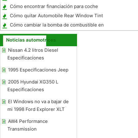
Cómo encontrar financiación para coche
con un historial de crédito muy malo
Cómo quitar Automobile Rear Window Tint
Adhesivo
Cómo cambiar la bomba de combustible en
un Chevy Silverado 2002
Noticias automotrices
Nissan 4.2 litros Diesel
Especificaciones
1995 Especificaciones Jeep
2005 Hyundai XG350 L
Especificaciones
El Windows no va a bajar de
mi 1998 Ford Explorer XLT
AW4 Performance
Transmission