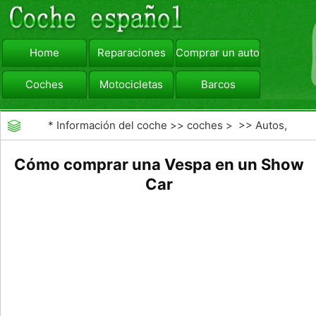
Home
Reparaciones
Comprar un automóvil
Coches
Motocicletas
Barcos
viajar
Camiones
*
Información del coche
>>
coches
> >>
Autos,
Autos
>>
Vespas
Cómo comprar una Vespa en un Show
Car