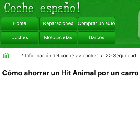
Home
Reparaciones
Comprar un automóvil
Coches
Motocicletas
Barcos
viajar
Camiones
*
Información del coche
>>
coches
> >>
Seguridad
Vial
>>
accidentes de tráfico
Cómo ahorrar un Hit Animal por un carro