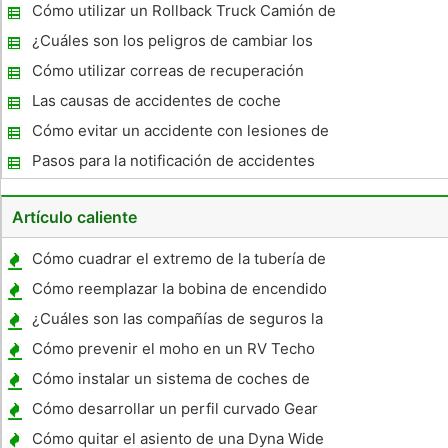
Cómo utilizar un Rollback Truck Camión de
auxilio
¿Cuáles son los peligros de cambiar los
neumáticos?
Cómo utilizar correas de recuperación
Las causas de accidentes de coche
Cómo evitar un accidente con lesiones de
carro
Pasos para la notificación de accidentes
Artículo caliente
Cómo cuadrar el extremo de la tubería de
goma
Cómo reemplazar la bobina de encendido
en una camioneta GM
¿Cuáles son las compañías de seguros la
obligación de pagar sobre Vehículos de
Cómo prevenir el moho en un RV Techo
Alquiler?
Interior
Cómo instalar un sistema de coches de
audio y vídeo de arriba para una Dodge
Cómo desarrollar un perfil curvado Gear
Caravan 2002
Cómo quitar el asiento de una Dyna Wide