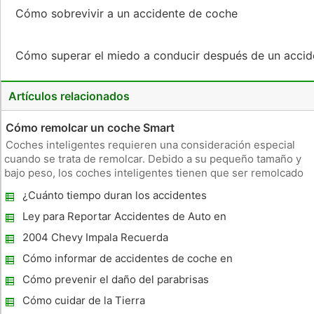
Cómo sobrevivir a un accidente de coche
Cómo superar el miedo a conducir después de un acci
Artículos relacionados
Cómo remolcar un coche Smart
Coches inteligentes requieren una consideración especial
cuando se trata de remolcar. Debido a su pequeño tamaño y
bajo peso, los coches inteligentes tienen que ser remolcado
plana --- significado en las cuatro ruedas. Otra opción para
¿Cuánto tiempo duran los accidentes
remolcar un coche inteligente es un remolque de plataforma.
Permanecer en un registro del DMV?
A re
Ley para Reportar Accidentes de Auto en
Massachusetts
2004 Chevy Impala Recuerda
Cómo informar de accidentes de coche en
Ontario
Cómo prevenir el daño del parabrisas
Cómo cuidar de la Tierra