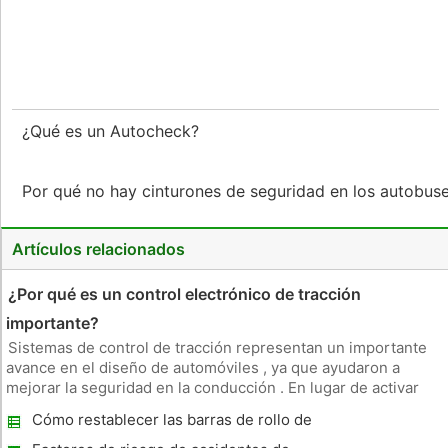
¿Qué es un Autocheck?
Por qué no hay cinturones de seguridad en los autobus
Artículos relacionados
¿Por qué es un control electrónico de tracción
importante?
Sistemas de control de tracción representan un importante
avance en el diseño de automóviles , ya que ayudaron a
mejorar la seguridad en la conducción . En lugar de activar
después de un accidente , los dispositivos de control de
Cómo restablecer las barras de rollo de
tracción trabajan activamente para ayudar al conductor a
Mercedes Reposacabezas
evitar una co