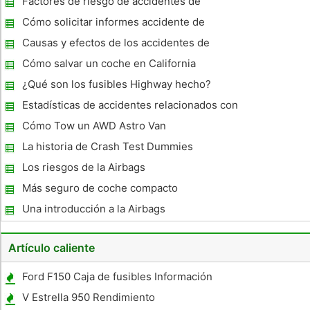
Factores de riesgo de accidentes de
vehículos de motor
Cómo solicitar informes accidente de
tránsito
Causas y efectos de los accidentes de
tráfico
Cómo salvar un coche en California
¿Qué son los fusibles Highway hecho?
Estadísticas de accidentes relacionados con
vehículos de Accidentes Estadísticas
Cómo Tow un AWD Astro Van
La historia de Crash Test Dummies
Los riesgos de la Airbags
Más seguro de coche compacto
Una introducción a la Airbags
Artículo caliente
Ford F150 Caja de fusibles Información
V Estrella 950 Rendimiento