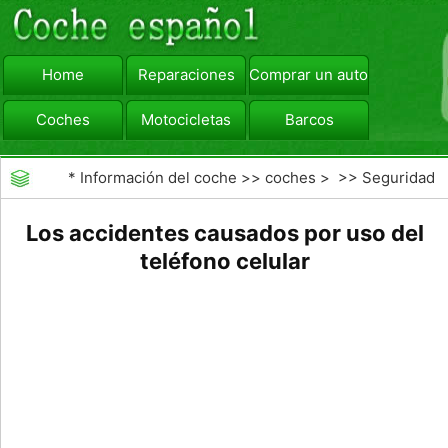
Home
Reparaciones
Comprar un automóvil
Coches
Motocicletas
Barcos
viajar
Camiones
*
Información del coche
>>
coches
> >>
Seguridad
Vial
>>
accidentes de tráfico
Los accidentes causados ​​por uso del
teléfono celular