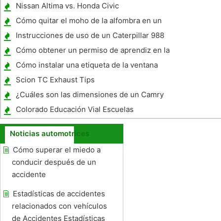
Nissan Altima vs. Honda Civic
Cómo quitar el moho de la alfombra en un
coche
Instrucciones de uso de un Caterpillar 988
cargadora
Cómo obtener un permiso de aprendiz en la
ciudad de Nueva York
Cómo instalar una etiqueta de la ventana
del coche sin burbujas de aire
Scion TC Exhaust Tips
¿Cuáles son las dimensiones de un Camry
1997?
Colorado Educación Vial Escuelas
Noticias automotrices
Cómo superar el miedo a
conducir después de un
accidente
Estadísticas de accidentes
relacionados con vehículos
de Accidentes Estadísticas