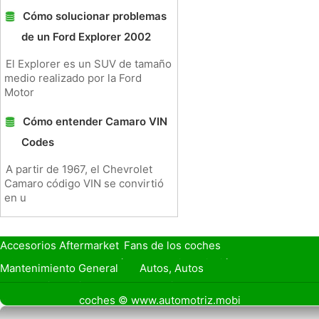
Cómo solucionar problemas
de un Ford Explorer 2002
El Explorer es un SUV de tamaño
medio realizado por la Ford
Motor
Cómo entender Camaro VIN
Codes
A partir de 1967, el Chevrolet
Camaro código VIN se convirtió
en u
Accesorios Aftermarket
Fans de los coches
Seguro de Coche
Préstamos y Financiación
Mantenimiento General
Autos, Autos
Seguridad Vial
Combustibles
coches © www.automotriz.mobi
Vender Mi Coche