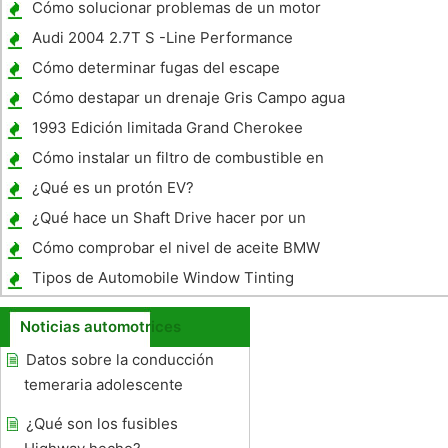
Cómo solucionar problemas de un motor
pronto Light
Audi 2004 2.7T S -Line Performance
Cómo determinar fugas del escape
Cómo destapar un drenaje Gris Campo agua
1993 Edición limitada Grand Cherokee
Especificaciones
Cómo instalar un filtro de combustible en
un 1999 Ford Ranger
¿Qué es un protón EV?
¿Qué hace un Shaft Drive hacer por un
automóvil ?
Cómo comprobar el nivel de aceite BMW
Mirilla
Tipos de Automobile Window Tinting
Noticias automotrices
Datos sobre la conducción
temeraria adolescente
¿Qué son los fusibles