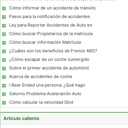
disminuir cuando se toman las precauciones adecuadas. Una
Cómo informar de un accidente de tránsito
buena manera de aprender a conducir en la mayoría de las
en el Estado
condiciones es
Pasos para la notificación de accidentes
Ley para Reportar Accidentes de Auto en
Massachusetts
Cómo buscar Propietarios de la matrícula
Cómo buscar información Matrícula
¿Cuáles son los beneficios de Frenos ABS?
¿Cómo escapar de un coche sumergido
Sobre el primer accidente de automóvil
Acerca de accidentes de coche
I Rear Ended una persona: ¿Qué hago
Saturno Problema Aceleración Auto
Cómo calcular la velocidad Skid
Artículo caliente