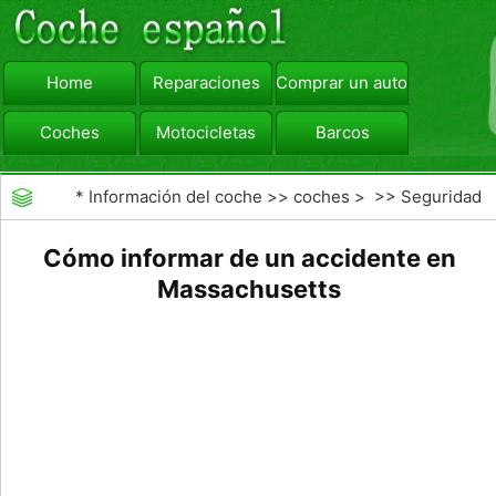
Home
Reparaciones
Comprar un automóvil
Coches
Motocicletas
Barcos
viajar
Camiones
*
Información del coche
>>
coches
> >>
Seguridad
Vial
>>
accidentes de tráfico
Cómo informar de un accidente en
Massachusetts