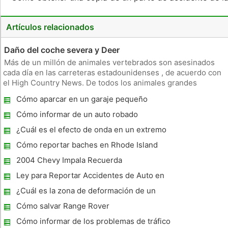
Artículos relacionados
Daño del coche severa y Deer
Más de un millón de animales vertebrados son asesinados
cada día en las carreteras estadounidenses , de acuerdo con
el High Country News. De todos los animales grandes
implicados en una colisión del automóvil perjudicial , ciervos
Cómo aparcar en un garaje pequeño
parecen ser la más común . Datos cuenta Deer para más
muertes human
Cómo informar de un auto robado
Nationwide
¿Cuál es el efecto de onda en un extremo
posterior colisión del coche?
Cómo reportar baches en Rhode Island
2004 Chevy Impala Recuerda
Ley para Reportar Accidentes de Auto en
Massachusetts
¿Cuál es la zona de deformación de un
coche?
Cómo salvar Range Rover
Cómo informar de los problemas de tráfico