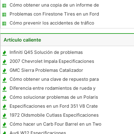
en Utah Centro de Operaciones de Tráfico
Cómo obtener una copia de un informe de
accidente de tráfico en Alaska
Problemas con Firestone Tires en un Ford
Explorer
Cómo prevenir los accidentes de tráfico
Artículo caliente
Infiniti Q45 Solución de problemas
2007 Chevrolet Impala Especificaciones
GMC Sierra Problemas Catalizador
Cómo obtener una clave de repuesto para
un caso Vespa
Diferencia entre rodamientos de rueda y
uniones de bolas
Cómo solucionar problemas de un Polaris
Embarcaciones
Especificaciones en un Ford 351 V8 Crate
Motor
1972 Oldsmobile Cutlass Especificaciones
Cómo hacer un Carb Four Barrel en un Two
Audi W12 Especificaciones