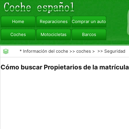
Home
Reparaciones
Comprar un automóvil
Coches
Motocicletas
Barcos
viajar
Camiones
*
Información del coche
>>
coches
> >>
Seguridad
Vial
>>
accidentes de tráfico
Cómo buscar Propietarios de la matrícula