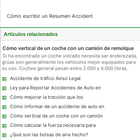
Cómo escribir un Resumen Accident
Artículos relacionados
Cómo vertical de un coche con un camión de remolque
Si ha encontrado un coche volcado necesita ser enderezada,
grúas son generalmente los vehículos mejor equipados para
su uso. Coches general pesan entre 2.000 y 4.000 libras.
Usted nunca debe tratar de empujar un sobre ya sea por
Accidente de tráfico Aviso Legal
usted mismo o con un grupo de personas, como las
secciones dañadas pued
Ley para Reportar Accidentes de Auto en
Massachusetts
Cómo mejorar la tracción que los
neumáticos para mojado
Cómo informar de un accidente de auto en
el Estado de Nueva Jersey
Cómo vertical de un coche con un camión
de remolque
Cómo calcular la fuerza necesaria para
mover un coche
¿Qué son las bolsas de aire hecho?