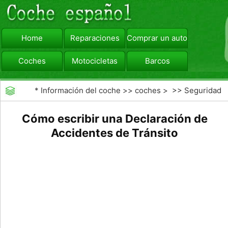
Home
Reparaciones
Comprar un automóvil
Coches
Motocicletas
Barcos
viajar
Camiones
*
Información del coche
>>
coches
> >>
Seguridad
Vial
>>
accidentes de tráfico
Cómo escribir una Declaración de
Accidentes de Tránsito