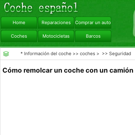
Home
Reparaciones
Comprar un automóvil
Coches
Motocicletas
Barcos
viajar
Camiones
*
Información del coche
>>
coches
> >>
Seguridad
Vial
>>
accidentes de tráfico
Cómo remolcar un coche con un camión