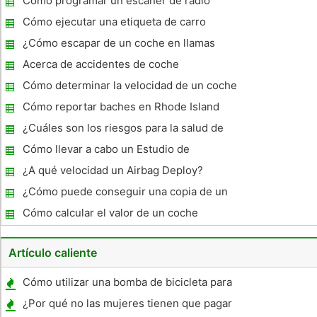
Cómo programar un escáner de radio
Cómo ejecutar una etiqueta de carro
¿Cómo escapar de un coche en llamas
Acerca de accidentes de coche
Cómo determinar la velocidad de un coche
por la longitud de una marca Skid
Cómo reportar baches en Rhode Island
¿Cuáles son los riesgos para la salud de
una batería Prius?
Cómo llevar a cabo un Estudio de
Accidentes de Tránsito
¿A qué velocidad un Airbag Deploy?
¿Cómo puede conseguir una copia de un
informe policial CHP en línea?
Cómo calcular el valor de un coche
destrozado
Artículo caliente
Cómo utilizar una bomba de bicicleta para
llenar un tanque de aire
¿Por qué no las mujeres tienen que pagar