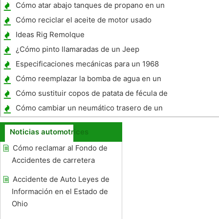
tanto como varones para seguro de coche
Cómo atar abajo tanques de propano en un
campista
Cómo reciclar el aceite de motor usado
Ideas Rig Remolque
¿Cómo pinto llamaradas de un Jeep
Wrangler 97?
Especificaciones mecánicas para un 1968
Ford LTD
Cómo reemplazar la bomba de agua en un
Buick Century 2001
Cómo sustituir copos de patata de fécula de
patata en Pasta de pan
Cómo cambiar un neumático trasero de un
Ford Escape
Noticias automotrices
Cómo reclamar al Fondo de
Accidentes de carretera
Accidente de Auto Leyes de
Información en el Estado de
Ohio