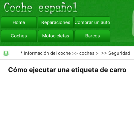
Home
Reparaciones
Comprar un automóvil
Coches
Motocicletas
Barcos
viajar
Camiones
*
Información del coche
>>
coches
> >>
Seguridad
Vial
>>
accidentes de tráfico
Cómo ejecutar una etiqueta de carro