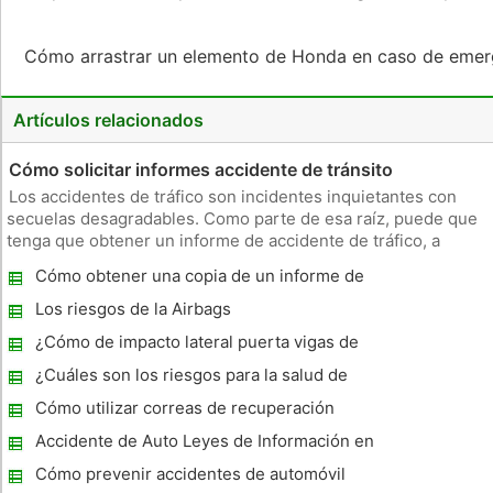
Cómo arrastrar un elemento de Honda en caso de eme
Artículos relacionados
Cómo solicitar informes accidente de tránsito
Los accidentes de tráfico son incidentes inquietantes con
secuelas desagradables. Como parte de esa raíz, puede que
tenga que obtener un informe de accidente de tráfico, a
efectos judiciales de seguros o. Cuando obtiene un informe
Cómo obtener una copia de un informe de
de accidente de tráfico, que puede ayudar a entender lo que
accidente Online
pasó y cu
Los riesgos de la Airbags
¿Cómo de impacto lateral puerta vigas de
trabajo?
¿Cuáles son los riesgos para la salud de
una batería Prius?
Cómo utilizar correas de recuperación
Accidente de Auto Leyes de Información en
el Estado de Ohio
Cómo prevenir accidentes de automóvil