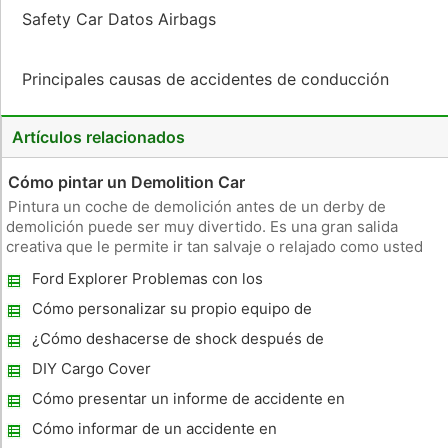
Safety Car Datos Airbags
Principales causas de accidentes de conducción
Artículos relacionados
Cómo pintar un Demolition Car
Pintura un coche de demolición antes de un derby de
demolición puede ser muy divertido. Es una gran salida
creativa que le permite ir tan salvaje o relajado como usted
desee con un pincel. Prepárate para la realidad de que la
Ford Explorer Problemas con los
hermosa obra de arte que se crea en el capó, el techo o
neumáticos
detrás del coche c
Cómo personalizar su propio equipo de
emergencia en carretera
¿Cómo deshacerse de shock después de
un accidente de coche
DIY Cargo Cover
Cómo presentar un informe de accidente en
Detroit , Michigan
Cómo informar de un accidente en