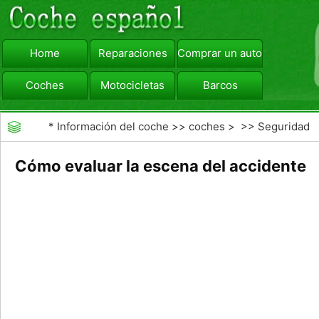
Home
Reparaciones
Comprar un automóvil
Coches
Motocicletas
Barcos
viajar
Camiones
*
Información del coche
>>
coches
> >>
Seguridad
Vial
>>
accidentes de tráfico
Cómo evaluar la escena del accidente