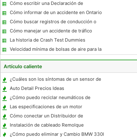
Massachusetts
Cómo escribir una Declaración de
Accidentes de Tránsito
Cómo informar de un accidente en Ontario
Cómo buscar registros de conducción o
informes de accidentes
Cómo manejar un accidente de tráfico
La historia de Crash Test Dummies
Velocidad mínima de bolsas de aire para la
función
Artículo caliente
¿Cuáles son los síntomas de un sensor de
O2 mal?
Auto Detail Precios Ideas
¿Cómo puedo reciclar neumáticos de
coches usados?
Las especificaciones de un motor
Cómo conectar un Distribuidor de
encendido
Instalación de cableado Remolque
¿Cómo puedo eliminar y Cambio BMW 330I