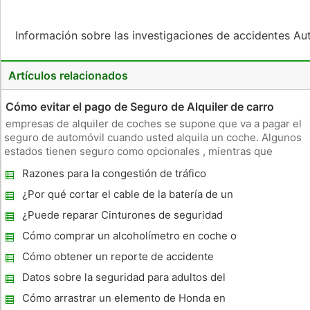
Información sobre las investigaciones de accidentes A
Artículos relacionados
Cómo evitar el pago de Seguro de Alquiler de carro
empresas de alquiler de coches se supone que va a pagar el
seguro de automóvil cuando usted alquila un coche. Algunos
estados tienen seguro como opcionales , mientras que
algunos estados lo han incorporado en sus costos. Seguro de
Razones para la congestión de tráfico
alquiler de coches se carga más allá de la tarifa anunciada . Es
un g
¿Por qué cortar el cable de la batería de un
coche destrozado ?
¿Puede reparar Cinturones de seguridad
soplado ?
Cómo comprar un alcoholímetro en coche o
de bloqueo de encendido
Cómo obtener un reporte de accidente
Indiana
Datos sobre la seguridad para adultos del
cinturón de seguridad
Cómo arrastrar un elemento de Honda en