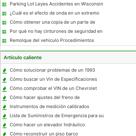
caso de emergencia
Parking Lot Leyes Accidentes en Wisconsin
¿Cuál es el efecto de onda en un extremo
posterior colisión del coche?
Cómo obtener una copia de un parte de
accidente de la Policía
Por qué no hay cinturones de seguridad en
los autobuses?
Remolque del vehículo Procedimientos
Artículo caliente
Cómo solucionar problemas de un 1993
Ford Mustang que ejecuta Rough
Cómo buscar un Vin de Especificaciones
del motor
Cómo comprobar el VIN de un Chevrolet
Nova
Cómo hacer ajustes del freno de
estacionamiento en un Mitsubishi Eclipse
Instrumentos de medición calibrados
Lista de Suministros de Emergencia para su
coche
Cómo hacer un elevador hidráulico
Cómo reconstruir un piso barco