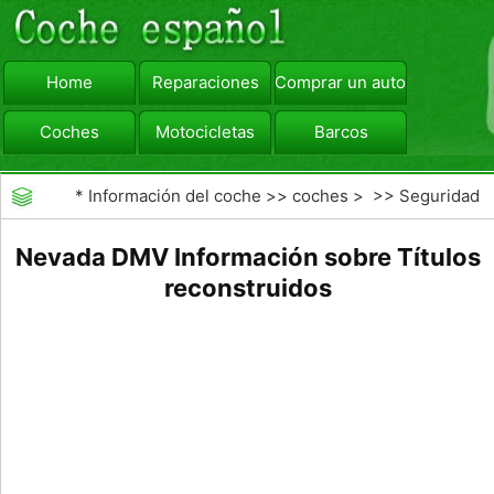
Home
Reparaciones
Comprar un automóvil
Coches
Motocicletas
Barcos
viajar
Camiones
*
Información del coche
>>
coches
> >>
Seguridad
Vial
>>
accidentes de tráfico
Nevada DMV Información sobre Títulos
reconstruidos