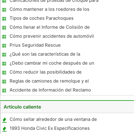
Calificaciones de pruebas de choque para
los SUV
Cómo mantener a los roedores de los
vehículos estacionados
Tipos de coches Parachoques
Cómo llenar el Informe de Colisión de
Tráfico Washington
Cómo prevenir accidentes de automóvil
Prius Seguridad Rescue
¿Qué son las características de la
protección de impacto lateral en los
¿Debo cambiar mi coche después de un
coches?
accidente de tráfico?
Cómo reducir las posibilidades de
conseguir en un accidente de coche
Reglas de camiones de remolque y el
Reglamento
Accidente de Información del Reclamo
Artículo caliente
Cómo sellar alrededor de una ventana de
cristal trasera Convertible
1993 Honda Civic Ex Especificaciones