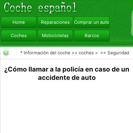
Home
Reparaciones
Comprar un automóvil
Coches
Motocicletas
Barcos
viajar
Camiones
*
Información del coche
>>
coches
> >>
Seguridad
Vial
>>
accidentes de tráfico
¿Cómo llamar a la policía en caso de un
accidente de auto