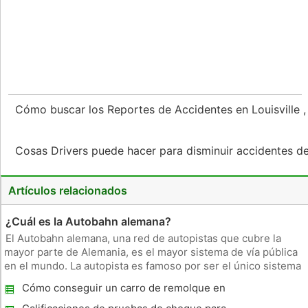
Cómo buscar los Reportes de Accidentes en Louisville 
Cosas Drivers puede hacer para disminuir accidentes 
Artículos relacionados
¿Cuál es la Autobahn alemana?
El Autobahn alemana, una red de autopistas que cubre la
mayor parte de Alemania, es el mayor sistema de vía pública
en el mundo. La autopista es famoso por ser el único sistema
de vía pública en el mundo, con algunas secciones que no
Cómo conseguir un carro de remolque en
tienen restricciones de velocidad . Historia La Autobahn
caso de emergencia
alemana