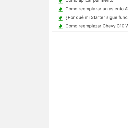
Cómo aplicar pulimento
Cómo reemplazar un asiento 
¿Por qué mi Starter sigue fun
después de arrancar el motor ?
Cómo reemplazar Chevy C10 
piso