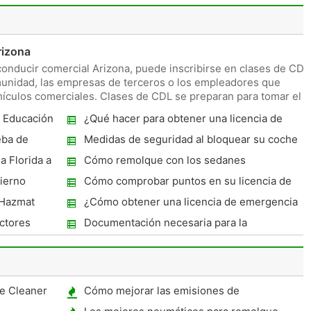
rizona
 conducir comercial Arizona, puede inscribirse en clases de CDL
munidad, las empresas de terceros o los empleadores que
hículos comerciales. Clases de CDL se preparan para tomar el
 Educación
¿Qué hacer para obtener una licencia de
comerciante?
eba de
Medidas de seguridad al bloquear su coche
con un mando a distancia
a Florida a
Cómo remolque con los sedanes
ierno
Cómo comprobar puntos en su licencia de
conducir
 Hazmat
¿Cómo obtener una licencia de emergencia
Texas?
ctores
Documentación necesaria para la
mayores
renovación de las placas de la licencia en
Ohio
e Cleaner
Cómo mejorar las emisiones de
automóviles