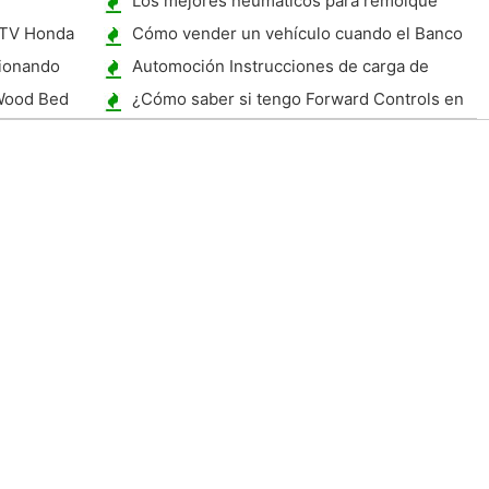
Los mejores neumáticos para remolque
ATV Honda
Cómo vender un vehículo cuando el Banco
tiene el título
cionando
Automoción Instrucciones de carga de
batería
Wood Bed
¿Cómo saber si tengo Forward Controls en
mi Harley Sportster 2007