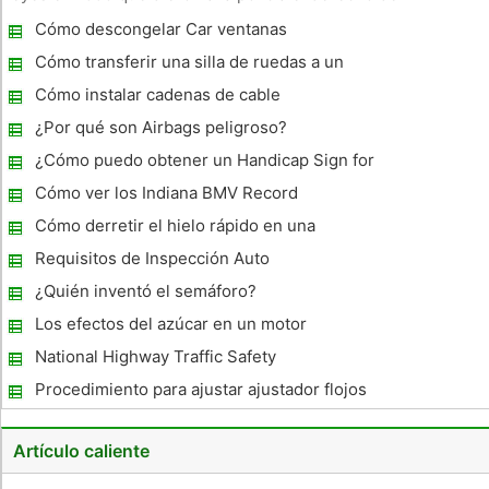
apoderarse de un coche en el lugar. Como era de esperar,
Cómo descongelar Car ventanas
estas leyes han encontrado algunos defensores acérrimos y
algunos disi
Cómo transferir una silla de ruedas a un
automóvil
Cómo instalar cadenas de cable
¿Por qué son Airbags peligroso?
¿Cómo puedo obtener un Handicap Sign for
My Car?
Cómo ver los Indiana BMV Record
Cómo derretir el hielo rápido en una
carretera
Requisitos de Inspección Auto
¿Quién inventó el semáforo?
Los efectos del azúcar en un motor
National Highway Traffic Safety
Administración
Procedimiento para ajustar ajustador flojos
Frenos
Artículo caliente