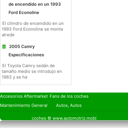
de encendido en un 1993
Ford Econoline
El cilindro de encendido en un
1993 Ford Econoline se monta
alrede
2005 Camry
Especificaciones
El Toyota Camry sedán de
tamaño medio se introdujo en
1983 y se ha
Accesorios Aftermarket
Fans de los coches
Seguro de Coche
Préstamos y Financiación
Mantenimiento General
Autos, Autos
Seguridad Vial
Combustibles
coches © www.automotriz.mobi
Vender Mi Coche