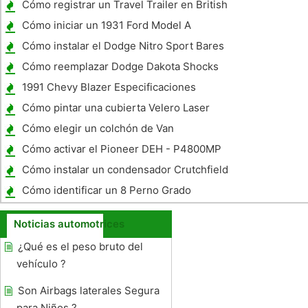
Cómo registrar un Travel Trailer en British
Columbia
Cómo iniciar un 1931 Ford Model A
Cómo instalar el Dodge Nitro Sport Bares
Servicios
Cómo reemplazar Dodge Dakota Shocks
1991 Chevy Blazer Especificaciones
Cómo pintar una cubierta Velero Laser
Cómo elegir un colchón de Van
Cómo activar el Pioneer DEH - P4800MP
Manual AUX de entrada
Cómo instalar un condensador Crutchfield
Cómo identificar un 8 Perno Grado
Noticias automotrices
¿Qué es el peso bruto del
vehículo ?
Son Airbags laterales Segura
para Niños ?