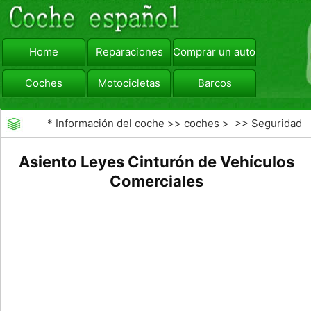
Home
Reparaciones
Comprar un automóvil
Coches
Motocicletas
Barcos
viajar
Camiones
*
Información del coche
>>
coches
> >>
Seguridad
Vial
>>
Driving Safety
Asiento Leyes Cinturón de Vehículos
Comerciales