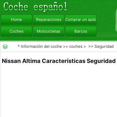
Home
Reparaciones
Comprar un automóvil
Coches
Motocicletas
Barcos
viajar
Camiones
*
Información del coche
>>
coches
> >>
Seguridad
Vial
>>
Driving Safety
Nissan Altima Características Seguridad