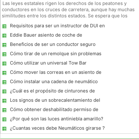
Las leyes estatales rigen los derechos de los peatones y
conductores en los cruces de carretera, aunque hay muchas
similitudes entre los distintos estados. Se espera que los
peatones a seguir las reglas, señales de tráfico y tienen el
Requisitos para ser un instructor de DUI en
sentido común de cruzar las carreteras. Se espera que los
Georgia
control
Eddie Bauer asiento de coche de
Instrucciones
Beneficios de ser un conductor seguro
Cómo tirar de un remolque sin problemas
Cómo utilizar un universal Tow Bar
Cómo mover las correas en un asiento de
coche
Cómo instalar una cadena de neumático
Peerless
¿Cuál es el propósito de cinturones de
seguridad?
Los signos de un sobrecalentamiento del
coche
Cómo obtener deshabilitado permiso de
estacionamiento en California
¿Por qué son las luces antiniebla amarillo?
¿Cuantas veces debe Neumáticos girarse ?