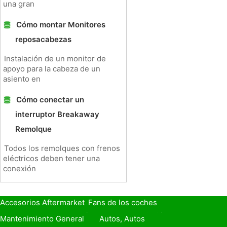
una gran
Cómo montar Monitores
reposacabezas
Instalación de un monitor de
apoyo para la cabeza de un
asiento en
Cómo conectar un
interruptor Breakaway
Remolque
Todos los remolques con frenos
eléctricos deben tener una
conexión
Accesorios Aftermarket
Fans de los coches
Seguro de Coche
Préstamos y Financiación
Mantenimiento General
Autos, Autos