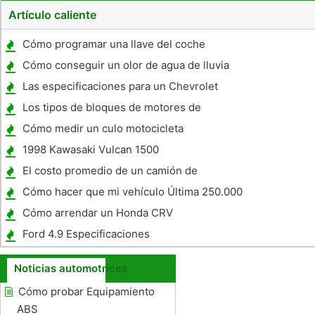
Artículo caliente
Cómo programar una llave del coche
Mitsubishi
Cómo conseguir un olor de agua de lluvia
fuera de un piso de carro
Las especificaciones para un Chevrolet
C1500
Los tipos de bloques de motores de
Cómo medir un culo motocicleta
1998 Kawasaki Vulcan 1500
Especificaciones
El costo promedio de un camión de
mudanzas U-Haul
Cómo hacer que mi vehículo Última 250.000
Miles
Cómo arrendar un Honda CRV
Ford 4.9 Especificaciones
Noticias automotrices
Cómo probar Equipamiento
ABS