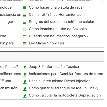
molque
Cómo hacer una pistola de radar
sistencia en
Calmar el Tráfico Herramientas
de seguridad
Peligros del uso de un teléfono celular
mientras se conduce
Cómo instalar un tubo de Bazooka
oche
Cuando son neumáticos inseguro ?
ylon para
Ley Maine Snow Tire
dos Placas?
Jeep 3.7 Información Técnica
cificaciones
Indicaciones para Cambiar Rotores de freno
en un Buick Century 1994
Off una
Hágalo usted mismo Diesel Injection
propano
ransmisión
Cómo quitar el arranque desde un Chevy
Metro
Cómo calcular la motocicleta Depreciación
Valor