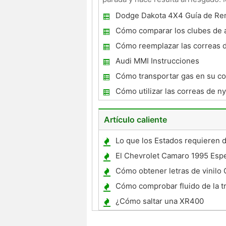
especiales de invierno que t
Dodge Dakota 4X4 Guía de Re
Cómo comparar los clubes de a
carretera
Cómo reemplazar las correas 
para niños
Audi MMI Instrucciones
Cómo transportar gas en su c
Cómo utilizar las correas de n
Camper Tie- Downs
Artículo caliente
Lo que los Estados requieren 
El Chevrolet Camaro 1995 Espe
Cómo obtener letras de vinilo 
ventana de coche
Cómo comprobar fluido de la t
en un 05 Tundra
¿Cómo saltar una XR400