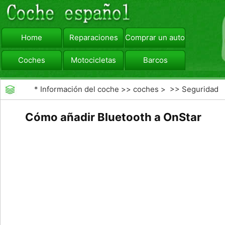
Home
Reparaciones
Comprar un automóvil
Coches
Motocicletas
Barcos
viajar
Camiones
*
Información del coche
>>
coches
> >>
Seguridad
Vial
>>
Driving Safety
Cómo añadir Bluetooth a OnStar