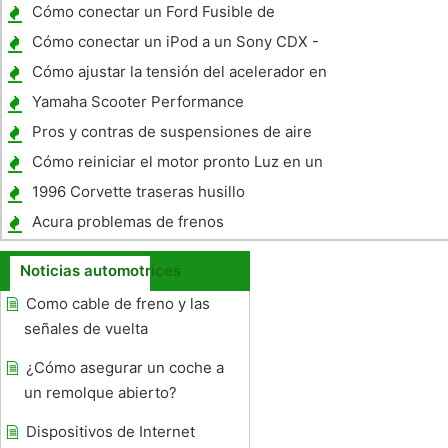
Cómo conectar un Ford Fusible de
encendido
Cómo conectar un iPod a un Sony CDX -
GT620U
Cómo ajustar la tensión del acelerador en
VTX
Yamaha Scooter Performance
Pros y contras de suspensiones de aire
Cómo reiniciar el motor pronto Luz en un
Saturn L1 1997
1996 Corvette traseras husillo
Especificaciones de torque
Acura problemas de frenos
Noticias automotrices
Como cable de freno y las
señales de vuelta
¿Cómo asegurar un coche a
un remolque abierto?
Dispositivos de Internet