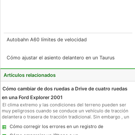
Autobahn A60 límites de velocidad
Cómo ajustar el asiento delantero en un Taurus
Artículos relacionados
Cómo cambiar de dos ruedas a Drive de cuatro ruedas
en una Ford Explorer 2001
El clima extremo y las condiciones del terreno pueden ser
muy peligrosos cuando se conduce un vehículo de tracción
delantera o trasera de tracción tradicional. Sin embargo , un
vehículo de cuatro ruedas motrices puede ayudarle a navegar
Cómo corregir los errores en un registro de
a través de estas condiciones de manejo peligrosas de forma
conducir de California
más