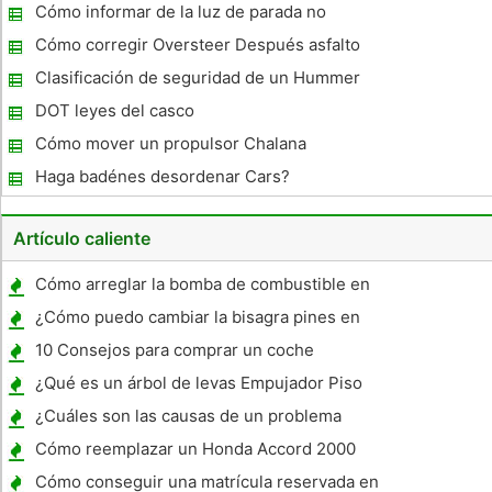
Cómo informar de la luz de parada no
funciona en Texas
Cómo corregir Oversteer Después asfalto
se modifica
Clasificación de seguridad de un Hummer
DOT leyes del casco
Cómo mover un propulsor Chalana
Haga badénes desordenar Cars?
Artículo caliente
Cómo arreglar la bomba de combustible en
un Acura 3.5 RL
¿Cómo puedo cambiar la bisagra pines en
un camión Ford?
10 Consejos para comprar un coche
¿Qué es un árbol de levas Empujador Piso
¿Cuáles son las causas de un problema
eléctrico con un coche?
Cómo reemplazar un Honda Accord 2000
Stereo
Cómo conseguir una matrícula reservada en