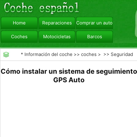
Home
Reparaciones
Comprar un automóvil
Coches
Motocicletas
Barcos
viajar
Camiones
*
Información del coche
>>
coches
> >>
Seguridad
Vial
>>
Driving Safety
Cómo instalar un sistema de seguimient
GPS Auto