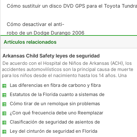
Cómo sustituir un disco DVD GPS para el Toyota Tundr
Cómo desactivar el anti-
robo de un Dodge Durango 2006
Artículos relacionados
Arkansas Child Safety leyes de seguridad
De acuerdo con el Hospital de Niños de Arkansas (ACH), los
accidentes automovilísticos son la principal causa de muerte
para los niños desde el nacimiento hasta los 14 años. Una
restricción adecuada en un asiento o cinturón de seguridad
Las diferencias en fibra de carbono y fibra
infantil podría evitar casi tres cuartas partes de estas muerte
de vidrio Cascos
Estatutos de la Florida cuanto a sistemas de
retención infantil
Cómo tirar de un remolque sin problemas
¿Con qué frecuencia debe uno Reemplazar
un casco de la motocicleta?
Clasificación de seguridad de asientos de
coche
Ley del cinturón de seguridad en Florida