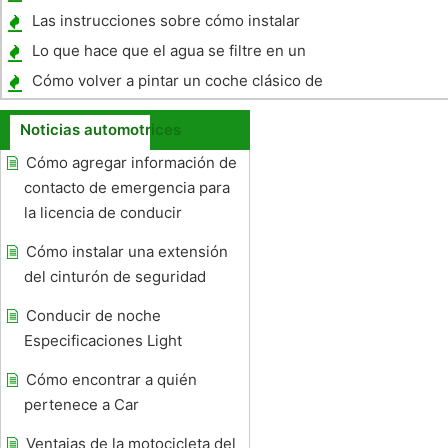
Massachusetts
Las instrucciones sobre cómo instalar
Radios de los coches del mercado de
Lo que hace que el agua se filtre en un
accesorios
Buick Century 2003?
Cómo volver a pintar un coche clásico de
agregar valor
Noticias automotrices
Cómo agregar información de
contacto de emergencia para
la licencia de conducir
Cómo instalar una extensión
del cinturón de seguridad
Conducir de noche
Especificaciones Light
Cómo encontrar a quién
pertenece a Car
Ventajas de la motocicleta del